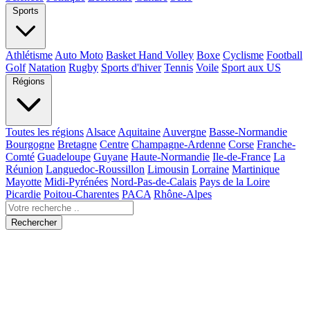
Sports
Athlétisme
Auto Moto
Basket Hand Volley
Boxe
Cyclisme
Football
Golf
Natation
Rugby
Sports d'hiver
Tennis
Voile
Sport aux US
Régions
Toutes les régions
Alsace
Aquitaine
Auvergne
Basse-Normandie
Bourgogne
Bretagne
Centre
Champagne-Ardenne
Corse
Franche-
Comté
Guadeloupe
Guyane
Haute-Normandie
Ile-de-France
La
Réunion
Languedoc-Roussillon
Limousin
Lorraine
Martinique
Mayotte
Midi-Pyrénées
Nord-Pas-de-Calais
Pays de la Loire
Picardie
Poitou-Charentes
PACA
Rhône-Alpes
Rechercher