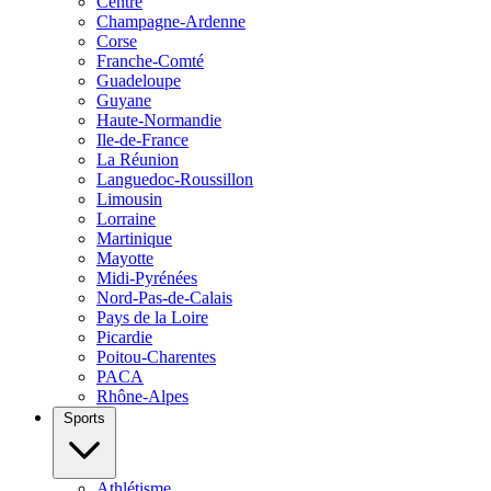
Centre
Champagne-Ardenne
Corse
Franche-Comté
Guadeloupe
Guyane
Haute-Normandie
Ile-de-France
La Réunion
Languedoc-Roussillon
Limousin
Lorraine
Martinique
Mayotte
Midi-Pyrénées
Nord-Pas-de-Calais
Pays de la Loire
Picardie
Poitou-Charentes
PACA
Rhône-Alpes
Sports
Athlétisme