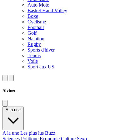
Auto Moto
Basket Hand Volley
Boxe
Cyclisme
Football
Golf
Natation
Rugby
Sports d'hiver
Tennis
Voile
Sport aux US
Alvinet
A la une
A la une
Les plus lus
Buzz
Sciences
Politique
Économie
Culture
Sexo