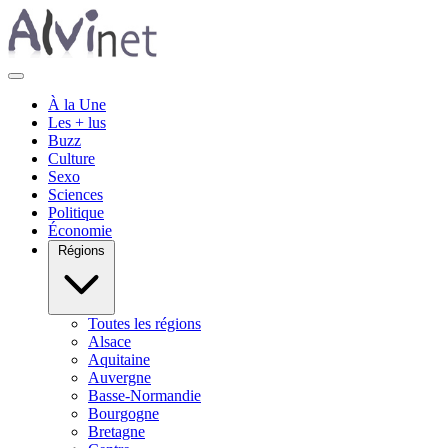
À la Une
Les + lus
Buzz
Culture
Sexo
Sciences
Politique
Économie
Régions
Toutes les régions
Alsace
Aquitaine
Auvergne
Basse-Normandie
Bourgogne
Bretagne