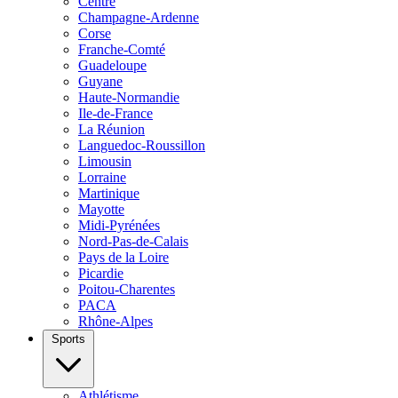
Centre
Champagne-Ardenne
Corse
Franche-Comté
Guadeloupe
Guyane
Haute-Normandie
Ile-de-France
La Réunion
Languedoc-Roussillon
Limousin
Lorraine
Martinique
Mayotte
Midi-Pyrénées
Nord-Pas-de-Calais
Pays de la Loire
Picardie
Poitou-Charentes
PACA
Rhône-Alpes
Sports
Athlétisme