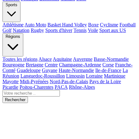
Sports
Athlétisme
Auto Moto
Basket Hand Volley
Boxe
Cyclisme
Football
Golf
Natation
Rugby
Sports d'hiver
Tennis
Voile
Sport aux US
Régions
Toutes les régions
Alsace
Aquitaine
Auvergne
Basse-Normandie
Bourgogne
Bretagne
Centre
Champagne-Ardenne
Corse
Franche-
Comté
Guadeloupe
Guyane
Haute-Normandie
Ile-de-France
La
Réunion
Languedoc-Roussillon
Limousin
Lorraine
Martinique
Mayotte
Midi-Pyrénées
Nord-Pas-de-Calais
Pays de la Loire
Picardie
Poitou-Charentes
PACA
Rhône-Alpes
Rechercher