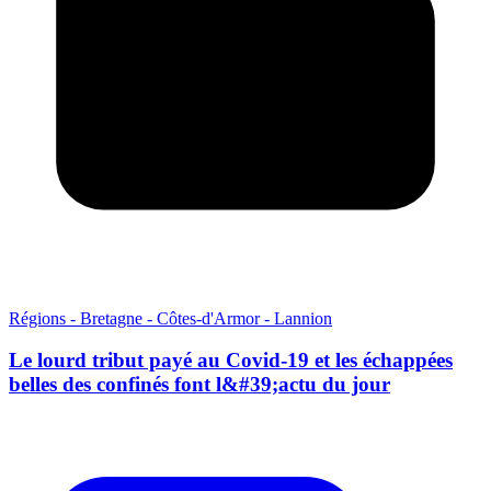
Régions - Bretagne - Côtes-d'Armor - Lannion
Le lourd tribut payé au Covid-19 et les échappées
belles des confinés font l&#39;actu du jour