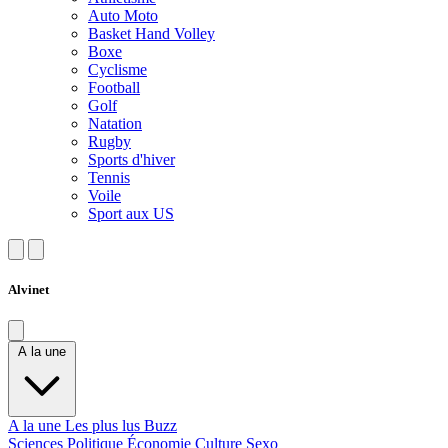
Auto Moto
Basket Hand Volley
Boxe
Cyclisme
Football
Golf
Natation
Rugby
Sports d'hiver
Tennis
Voile
Sport aux US
Alvinet
A la une
A la une
Les plus lus
Buzz
Sciences
Politique
Économie
Culture
Sexo