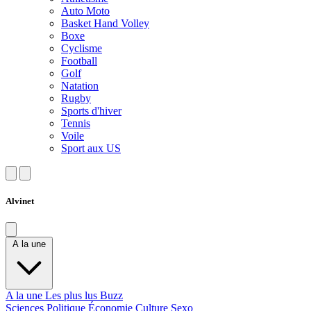
Auto Moto
Basket Hand Volley
Boxe
Cyclisme
Football
Golf
Natation
Rugby
Sports d'hiver
Tennis
Voile
Sport aux US
Alvinet
A la une
A la une
Les plus lus
Buzz
Sciences
Politique
Économie
Culture
Sexo