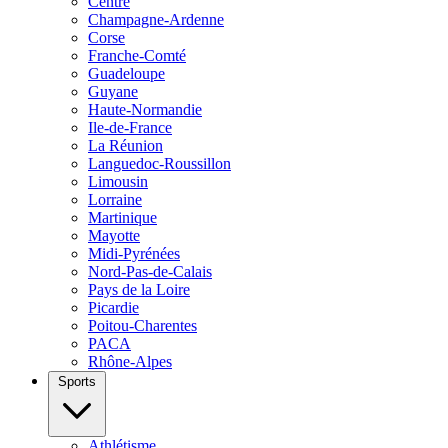
Centre
Champagne-Ardenne
Corse
Franche-Comté
Guadeloupe
Guyane
Haute-Normandie
Ile-de-France
La Réunion
Languedoc-Roussillon
Limousin
Lorraine
Martinique
Mayotte
Midi-Pyrénées
Nord-Pas-de-Calais
Pays de la Loire
Picardie
Poitou-Charentes
PACA
Rhône-Alpes
Sports
Athlétisme