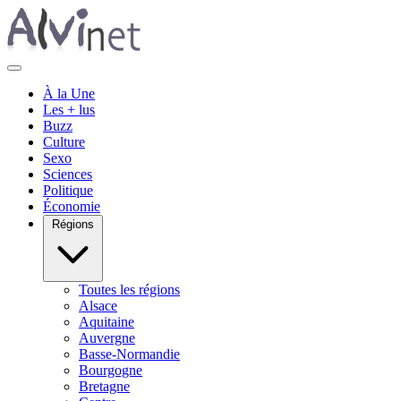
À la Une
Les + lus
Buzz
Culture
Sexo
Sciences
Politique
Économie
Régions
Toutes les régions
Alsace
Aquitaine
Auvergne
Basse-Normandie
Bourgogne
Bretagne