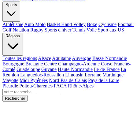
Sports
Athlétisme
Auto Moto
Basket Hand Volley
Boxe
Cyclisme
Football
Golf
Natation
Rugby
Sports d'hiver
Tennis
Voile
Sport aux US
Régions
Toutes les régions
Alsace
Aquitaine
Auvergne
Basse-Normandie
Bourgogne
Bretagne
Centre
Champagne-Ardenne
Corse
Franche-
Comté
Guadeloupe
Guyane
Haute-Normandie
Ile-de-France
La
Réunion
Languedoc-Roussillon
Limousin
Lorraine
Martinique
Mayotte
Midi-Pyrénées
Nord-Pas-de-Calais
Pays de la Loire
Picardie
Poitou-Charentes
PACA
Rhône-Alpes
Rechercher