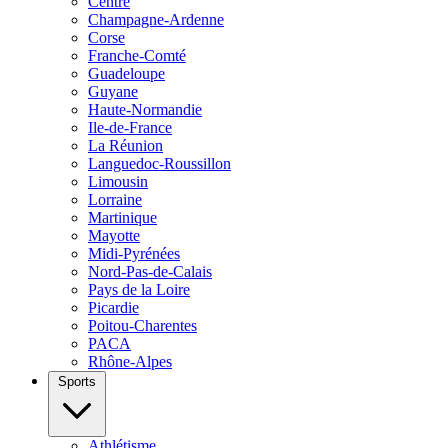
Centre
Champagne-Ardenne
Corse
Franche-Comté
Guadeloupe
Guyane
Haute-Normandie
Ile-de-France
La Réunion
Languedoc-Roussillon
Limousin
Lorraine
Martinique
Mayotte
Midi-Pyrénées
Nord-Pas-de-Calais
Pays de la Loire
Picardie
Poitou-Charentes
PACA
Rhône-Alpes
Sports
Athlétisme