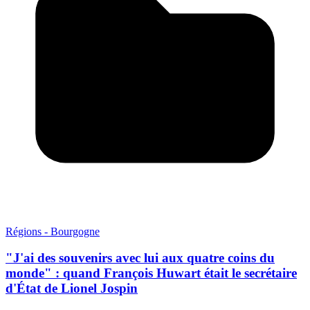
Régions - Bourgogne
"J'ai des souvenirs avec lui aux quatre coins du
monde" : quand François Huwart était le secrétaire
d'État de Lionel Jospin