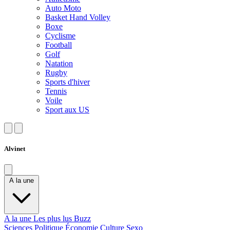
Auto Moto
Basket Hand Volley
Boxe
Cyclisme
Football
Golf
Natation
Rugby
Sports d'hiver
Tennis
Voile
Sport aux US
Alvinet
A la une
A la une
Les plus lus
Buzz
Sciences
Politique
Économie
Culture
Sexo