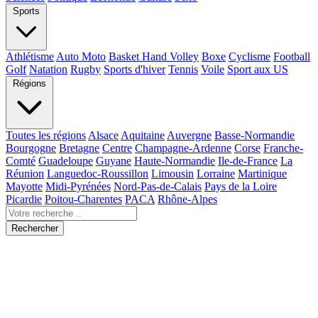
Sports
Athlétisme
Auto Moto
Basket Hand Volley
Boxe
Cyclisme
Football
Golf
Natation
Rugby
Sports d'hiver
Tennis
Voile
Sport aux US
Régions
Toutes les régions
Alsace
Aquitaine
Auvergne
Basse-Normandie
Bourgogne
Bretagne
Centre
Champagne-Ardenne
Corse
Franche-
Comté
Guadeloupe
Guyane
Haute-Normandie
Ile-de-France
La
Réunion
Languedoc-Roussillon
Limousin
Lorraine
Martinique
Mayotte
Midi-Pyrénées
Nord-Pas-de-Calais
Pays de la Loire
Picardie
Poitou-Charentes
PACA
Rhône-Alpes
Rechercher