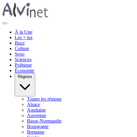
À la Une
Les + lus
Buzz
Culture
Sexo
Sciences
Politique
Économie
Régions
Toutes les régions
Alsace
Aquitaine
Auvergne
Basse-Normandie
Bourgogne
Bretagne