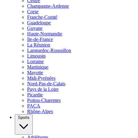
Centre
Champagne-Ardenne
Corse
Franche-Comté
Guadeloupe
Guyane
Haute-Normandie
Ile-de-France
La Réunion
Languedoc-Roussillon
Limousin
Lorraine
Martinique
Mayotte
Midi-Pyrénées
Nord-Pas-de-Calais
Pays de la Loire
Picardie
Poitou-Charentes
PACA
Rhône-Alpes
Sports
Athlétisme