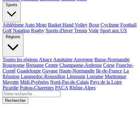
Sports
Athlétisme
Auto Moto
Basket Hand Volley
Boxe
Cyclisme
Football
Golf
Natation
Rugby
Sports d'hiver
Tennis
Voile
Sport aux US
Régions
Toutes les régions
Alsace
Aquitaine
Auvergne
Basse-Normandie
Bourgogne
Bretagne
Centre
Champagne-Ardenne
Corse
Franche-
Comté
Guadeloupe
Guyane
Haute-Normandie
Ile-de-France
La
Réunion
Languedoc-Roussillon
Limousin
Lorraine
Martinique
Mayotte
Midi-Pyrénées
Nord-Pas-de-Calais
Pays de la Loire
Picardie
Poitou-Charentes
PACA
Rhône-Alpes
Rechercher