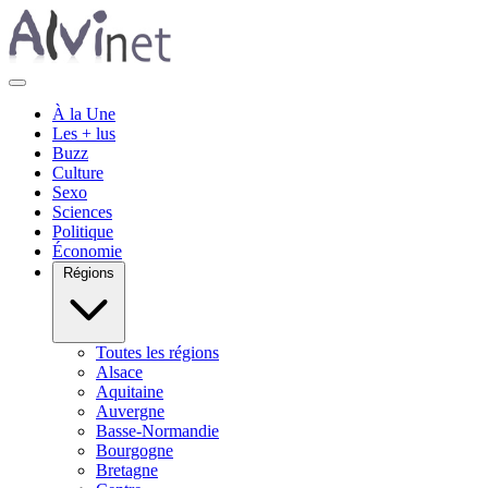
À la Une
Les + lus
Buzz
Culture
Sexo
Sciences
Politique
Économie
Régions
Toutes les régions
Alsace
Aquitaine
Auvergne
Basse-Normandie
Bourgogne
Bretagne