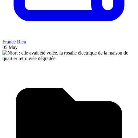
France Bleu
05 May