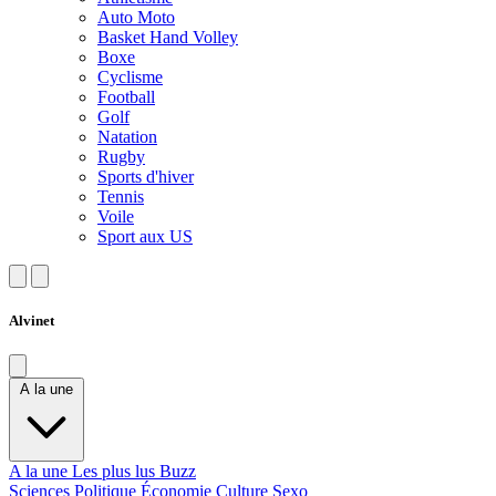
Auto Moto
Basket Hand Volley
Boxe
Cyclisme
Football
Golf
Natation
Rugby
Sports d'hiver
Tennis
Voile
Sport aux US
Alvinet
A la une
A la une
Les plus lus
Buzz
Sciences
Politique
Économie
Culture
Sexo