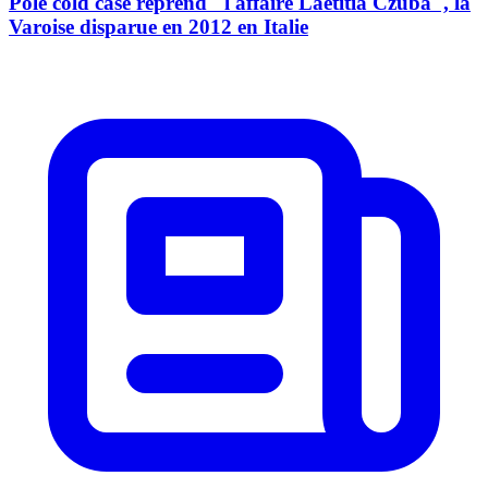
Pôle cold case reprend "l'affaire Laetitia Czuba", la
Varoise disparue en 2012 en Italie