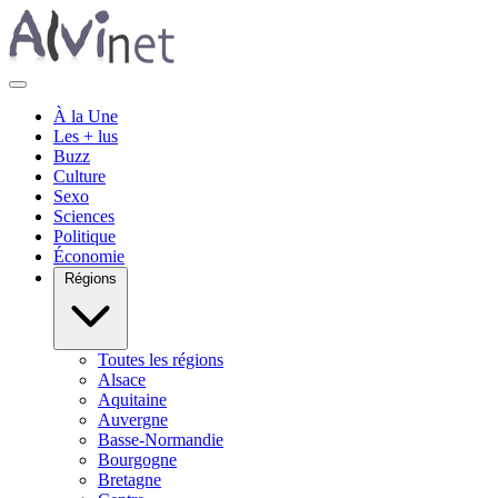
À la Une
Les + lus
Buzz
Culture
Sexo
Sciences
Politique
Économie
Régions
Toutes les régions
Alsace
Aquitaine
Auvergne
Basse-Normandie
Bourgogne
Bretagne