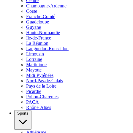
Centre
Champagne-Ardenne
Corse
Franche-Comté
Guadeloupe
Guyane
Haute-Normandie
Ile-de-France
La Réunion
Languedoc-Roussillon
Limousin
Lorraine
Martinique
Mayotte
Midi-Pyrénées
Nord-Pas-de-Calais
Pays de la Loire
Picardie
Poitou-Charentes
PACA
Rhône-Alpes
Sports
Athlétisme