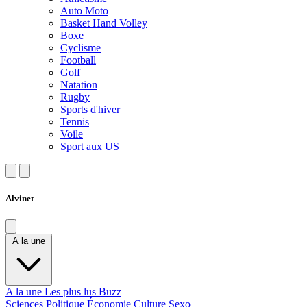
Auto Moto
Basket Hand Volley
Boxe
Cyclisme
Football
Golf
Natation
Rugby
Sports d'hiver
Tennis
Voile
Sport aux US
Alvinet
A la une
A la une
Les plus lus
Buzz
Sciences
Politique
Économie
Culture
Sexo