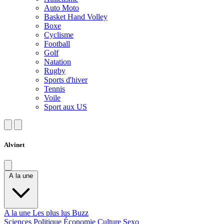
Auto Moto
Basket Hand Volley
Boxe
Cyclisme
Football
Golf
Natation
Rugby
Sports d'hiver
Tennis
Voile
Sport aux US
Alvinet
A la une
A la une
Les plus lus
Buzz
Sciences
Politique
Économie
Culture
Sexo