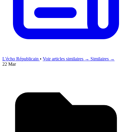
L'écho Républicain
•
Voir articles similaires →
Similaires →
22 Mar