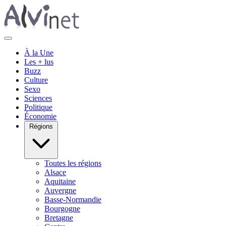
À la Une
Les + lus
Buzz
Culture
Sexo
Sciences
Politique
Économie
Régions
Toutes les régions
Alsace
Aquitaine
Auvergne
Basse-Normandie
Bourgogne
Bretagne