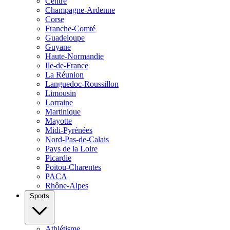
Centre
Champagne-Ardenne
Corse
Franche-Comté
Guadeloupe
Guyane
Haute-Normandie
Ile-de-France
La Réunion
Languedoc-Roussillon
Limousin
Lorraine
Martinique
Mayotte
Midi-Pyrénées
Nord-Pas-de-Calais
Pays de la Loire
Picardie
Poitou-Charentes
PACA
Rhône-Alpes
Sports
Athlétisme