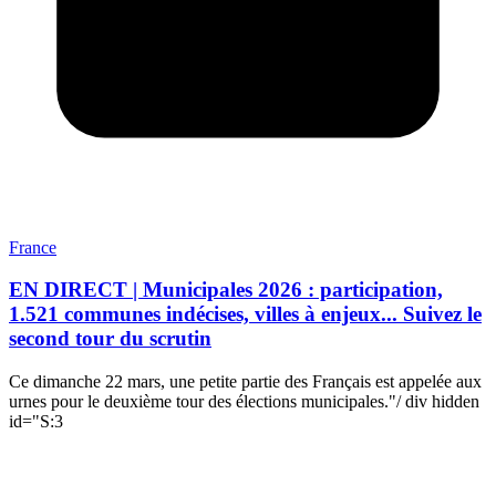
France
EN DIRECT | Municipales 2026 : participation,
1.521 communes indécises, villes à enjeux... Suivez le
second tour du scrutin
Ce dimanche 22 mars, une petite partie des Français est appelée aux
urnes pour le deuxième tour des élections municipales."/ div hidden
id="S:3