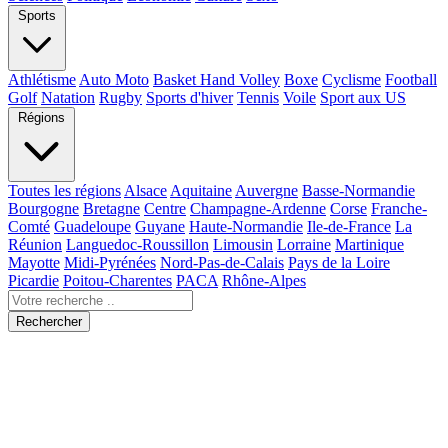
Sports
Athlétisme
Auto Moto
Basket Hand Volley
Boxe
Cyclisme
Football
Golf
Natation
Rugby
Sports d'hiver
Tennis
Voile
Sport aux US
Régions
Toutes les régions
Alsace
Aquitaine
Auvergne
Basse-Normandie
Bourgogne
Bretagne
Centre
Champagne-Ardenne
Corse
Franche-
Comté
Guadeloupe
Guyane
Haute-Normandie
Ile-de-France
La
Réunion
Languedoc-Roussillon
Limousin
Lorraine
Martinique
Mayotte
Midi-Pyrénées
Nord-Pas-de-Calais
Pays de la Loire
Picardie
Poitou-Charentes
PACA
Rhône-Alpes
Rechercher