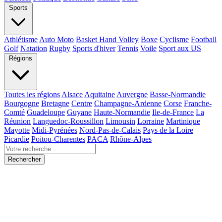
Sports
Athlétisme
Auto Moto
Basket Hand Volley
Boxe
Cyclisme
Football
Golf
Natation
Rugby
Sports d'hiver
Tennis
Voile
Sport aux US
Régions
Toutes les régions
Alsace
Aquitaine
Auvergne
Basse-Normandie
Bourgogne
Bretagne
Centre
Champagne-Ardenne
Corse
Franche-
Comté
Guadeloupe
Guyane
Haute-Normandie
Ile-de-France
La
Réunion
Languedoc-Roussillon
Limousin
Lorraine
Martinique
Mayotte
Midi-Pyrénées
Nord-Pas-de-Calais
Pays de la Loire
Picardie
Poitou-Charentes
PACA
Rhône-Alpes
Rechercher