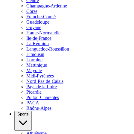
Centre
Champagne-Ardenne
Corse
Franche-Comté
Guadeloupe
Guyane
Haute-Normandie
Ile-de-France
La Réunion
Languedoc-Roussillon
Limousin
Lorraine
Martinique
Mayotte
Midi-Pyrénées
Nord-Pas-de-Calais
Pays de la Loire
Picardie
Poitou-Charentes
PACA
Rhône-Alpes
Sports
Athlétisme