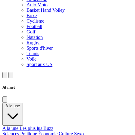
Auto Moto
Basket Hand Volley
Boxe
Cyclisme
Football
Golf
Natation
Rugby
Sports d'hiver
Tennis
Voile
Sport aux US
Alvinet
A la une
A la une
Les plus lus
Buzz
Sciences
Politique
Économie
Culture
Sexo