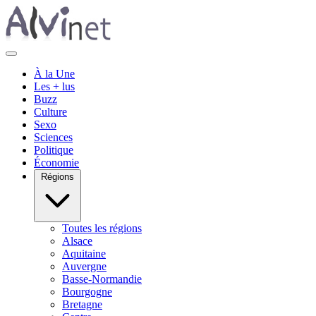
À la Une
Les + lus
Buzz
Culture
Sexo
Sciences
Politique
Économie
Régions
Toutes les régions
Alsace
Aquitaine
Auvergne
Basse-Normandie
Bourgogne
Bretagne