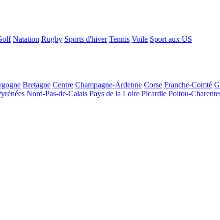
Golf
Natation
Rugby
Sports d'hiver
Tennis
Voile
Sport aux US
rgogne
Bretagne
Centre
Champagne-Ardenne
Corse
Franche-Comté
G
Pyrénées
Nord-Pas-de-Calais
Pays de la Loire
Picardie
Poitou-Charente