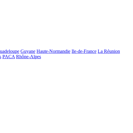
uadeloupe
Guyane
Haute-Normandie
Ile-de-France
La Réunion
s
PACA
Rhône-Alpes