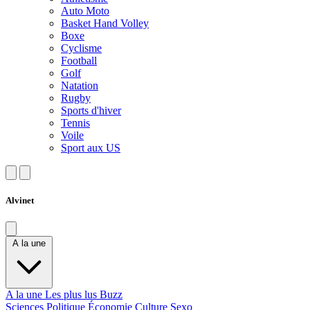
Auto Moto
Basket Hand Volley
Boxe
Cyclisme
Football
Golf
Natation
Rugby
Sports d'hiver
Tennis
Voile
Sport aux US
Alvinet
A la une
A la une
Les plus lus
Buzz
Sciences
Politique
Économie
Culture
Sexo