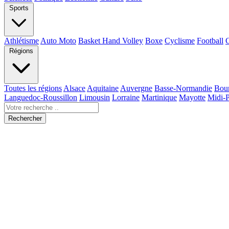
Sports
Athlétisme
Auto Moto
Basket Hand Volley
Boxe
Cyclisme
Football
Régions
Toutes les régions
Alsace
Aquitaine
Auvergne
Basse-Normandie
Bou
Languedoc-Roussillon
Limousin
Lorraine
Martinique
Mayotte
Midi-
Rechercher