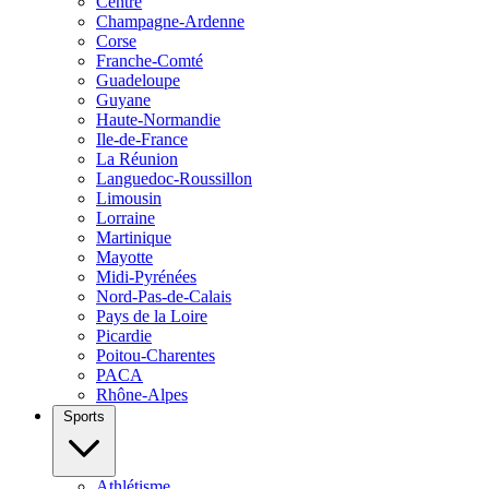
Centre
Champagne-Ardenne
Corse
Franche-Comté
Guadeloupe
Guyane
Haute-Normandie
Ile-de-France
La Réunion
Languedoc-Roussillon
Limousin
Lorraine
Martinique
Mayotte
Midi-Pyrénées
Nord-Pas-de-Calais
Pays de la Loire
Picardie
Poitou-Charentes
PACA
Rhône-Alpes
Sports
Athlétisme