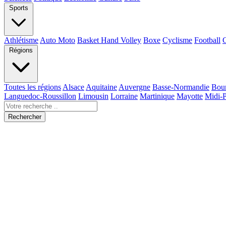
Sports
Athlétisme
Auto Moto
Basket Hand Volley
Boxe
Cyclisme
Football
Régions
Toutes les régions
Alsace
Aquitaine
Auvergne
Basse-Normandie
Bou
Languedoc-Roussillon
Limousin
Lorraine
Martinique
Mayotte
Midi-
Rechercher