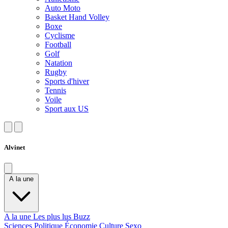
Auto Moto
Basket Hand Volley
Boxe
Cyclisme
Football
Golf
Natation
Rugby
Sports d'hiver
Tennis
Voile
Sport aux US
Alvinet
A la une
A la une
Les plus lus
Buzz
Sciences
Politique
Économie
Culture
Sexo