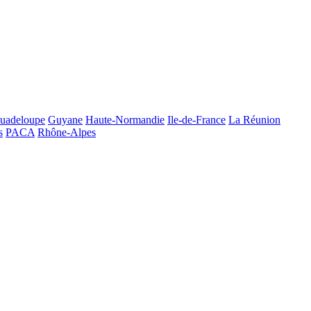
uadeloupe
Guyane
Haute-Normandie
Ile-de-France
La Réunion
s
PACA
Rhône-Alpes