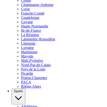
Centre
Champagne-Ardenne
Corse
Franche-Comté
Guadeloupe
Guyane
Haute-Normandie
Ile-de-France
La Réunion
Languedoc-Roussillon
Limousin
Lorraine
Martinique
Mayotte
Midi-Pyrénées
Nord-Pas-de-Calais
Pays de la Loire
Picardie
Poitou-Charentes
PACA
Rhône-Alpes
Sports
Athlétisme