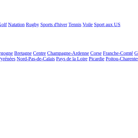
Golf
Natation
Rugby
Sports d'hiver
Tennis
Voile
Sport aux US
rgogne
Bretagne
Centre
Champagne-Ardenne
Corse
Franche-Comté
G
Pyrénées
Nord-Pas-de-Calais
Pays de la Loire
Picardie
Poitou-Charente