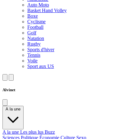
Auto Moto
Basket Hand Volley
Boxe
Cyclisme
Football
Golf
Natation
Rugby
Sports d'hiver
Tennis
Voile
Sport aux US
Alvinet
A la une
A la une
Les plus lus
Buzz
Sciences
Politique
Économie
Culture
Sexo