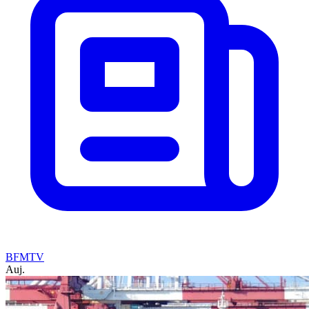
BFMTV
Auj.