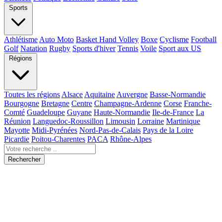
Sports
Athlétisme
Auto Moto
Basket Hand Volley
Boxe
Cyclisme
Football
Golf
Natation
Rugby
Sports d'hiver
Tennis
Voile
Sport aux US
Régions
Toutes les régions
Alsace
Aquitaine
Auvergne
Basse-Normandie
Bourgogne
Bretagne
Centre
Champagne-Ardenne
Corse
Franche-
Comté
Guadeloupe
Guyane
Haute-Normandie
Ile-de-France
La
Réunion
Languedoc-Roussillon
Limousin
Lorraine
Martinique
Mayotte
Midi-Pyrénées
Nord-Pas-de-Calais
Pays de la Loire
Picardie
Poitou-Charentes
PACA
Rhône-Alpes
Rechercher