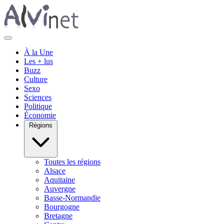
À la Une
Les + lus
Buzz
Culture
Sexo
Sciences
Politique
Économie
Régions
Toutes les régions
Alsace
Aquitaine
Auvergne
Basse-Normandie
Bourgogne
Bretagne