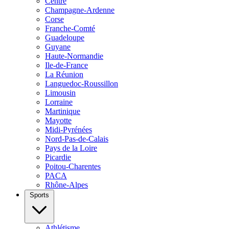
Centre
Champagne-Ardenne
Corse
Franche-Comté
Guadeloupe
Guyane
Haute-Normandie
Ile-de-France
La Réunion
Languedoc-Roussillon
Limousin
Lorraine
Martinique
Mayotte
Midi-Pyrénées
Nord-Pas-de-Calais
Pays de la Loire
Picardie
Poitou-Charentes
PACA
Rhône-Alpes
Sports
Athlétisme