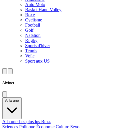
Auto Moto
Basket Hand Volley
Boxe
Cyclisme
Football
Golf
Natation
Rugby
Sports d'hiver
Tennis
Voile
Sport aux US
Alvinet
A la une
A la une
Les plus lus
Buzz
Sciences
Politique
Économie
Culture
Sexo