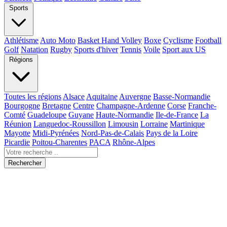
Sports
Athlétisme
Auto Moto
Basket Hand Volley
Boxe
Cyclisme
Football
Golf
Natation
Rugby
Sports d'hiver
Tennis
Voile
Sport aux US
Régions
Toutes les régions
Alsace
Aquitaine
Auvergne
Basse-Normandie
Bourgogne
Bretagne
Centre
Champagne-Ardenne
Corse
Franche-
Comté
Guadeloupe
Guyane
Haute-Normandie
Ile-de-France
La
Réunion
Languedoc-Roussillon
Limousin
Lorraine
Martinique
Mayotte
Midi-Pyrénées
Nord-Pas-de-Calais
Pays de la Loire
Picardie
Poitou-Charentes
PACA
Rhône-Alpes
Rechercher