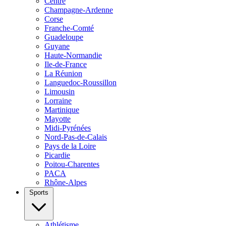
Centre
Champagne-Ardenne
Corse
Franche-Comté
Guadeloupe
Guyane
Haute-Normandie
Ile-de-France
La Réunion
Languedoc-Roussillon
Limousin
Lorraine
Martinique
Mayotte
Midi-Pyrénées
Nord-Pas-de-Calais
Pays de la Loire
Picardie
Poitou-Charentes
PACA
Rhône-Alpes
Sports
Athlétisme