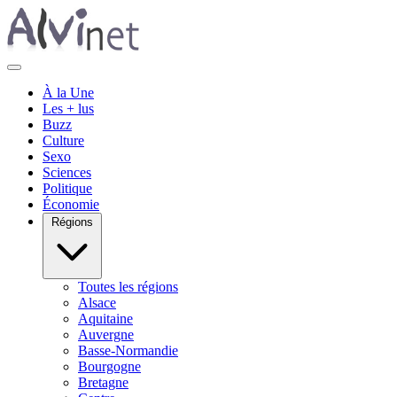
À la Une
Les + lus
Buzz
Culture
Sexo
Sciences
Politique
Économie
Régions
Toutes les régions
Alsace
Aquitaine
Auvergne
Basse-Normandie
Bourgogne
Bretagne