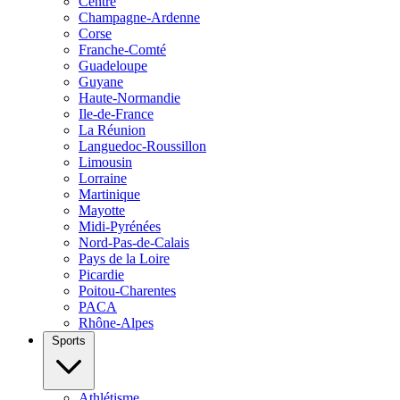
Centre
Champagne-Ardenne
Corse
Franche-Comté
Guadeloupe
Guyane
Haute-Normandie
Ile-de-France
La Réunion
Languedoc-Roussillon
Limousin
Lorraine
Martinique
Mayotte
Midi-Pyrénées
Nord-Pas-de-Calais
Pays de la Loire
Picardie
Poitou-Charentes
PACA
Rhône-Alpes
Sports
Athlétisme