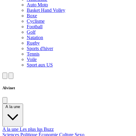
Auto Moto
Basket Hand Volley
Boxe
Cyclisme
Football
Golf
Natation
Rugby
Sports d'hiver
Tennis
Voile
Sport aux US
Alvinet
A la une
A la une
Les plus lus
Buzz
Sciences
Politique
Économie
Culture
Sexo