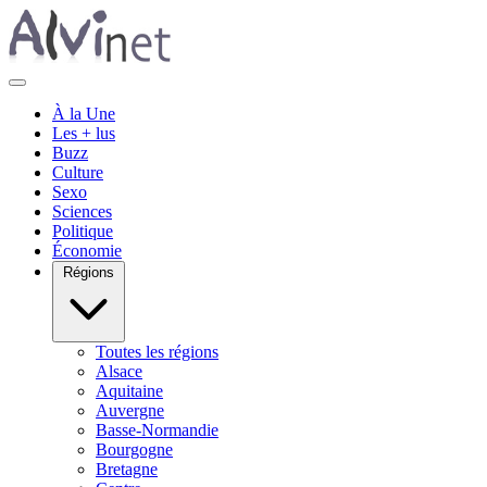
À la Une
Les + lus
Buzz
Culture
Sexo
Sciences
Politique
Économie
Régions
Toutes les régions
Alsace
Aquitaine
Auvergne
Basse-Normandie
Bourgogne
Bretagne