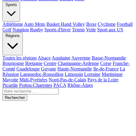
Sports
Athlétisme
Auto Moto
Basket Hand Volley
Boxe
Cyclisme
Football
Golf
Natation
Rugby
Sports d'hiver
Tennis
Voile
Sport aux US
Régions
Toutes les régions
Alsace
Aquitaine
Auvergne
Basse-Normandie
Bourgogne
Bretagne
Centre
Champagne-Ardenne
Corse
Franche-
Comté
Guadeloupe
Guyane
Haute-Normandie
Ile-de-France
La
Réunion
Languedoc-Roussillon
Limousin
Lorraine
Martinique
Mayotte
Midi-Pyrénées
Nord-Pas-de-Calais
Pays de la Loire
Picardie
Poitou-Charentes
PACA
Rhône-Alpes
Rechercher