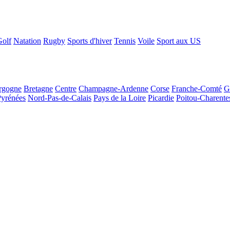
Golf
Natation
Rugby
Sports d'hiver
Tennis
Voile
Sport aux US
rgogne
Bretagne
Centre
Champagne-Ardenne
Corse
Franche-Comté
G
Pyrénées
Nord-Pas-de-Calais
Pays de la Loire
Picardie
Poitou-Charente