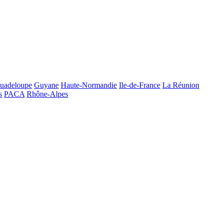
uadeloupe
Guyane
Haute-Normandie
Ile-de-France
La Réunion
s
PACA
Rhône-Alpes