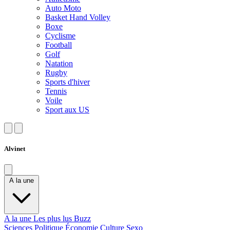
Auto Moto
Basket Hand Volley
Boxe
Cyclisme
Football
Golf
Natation
Rugby
Sports d'hiver
Tennis
Voile
Sport aux US
Alvinet
A la une
A la une
Les plus lus
Buzz
Sciences
Politique
Économie
Culture
Sexo