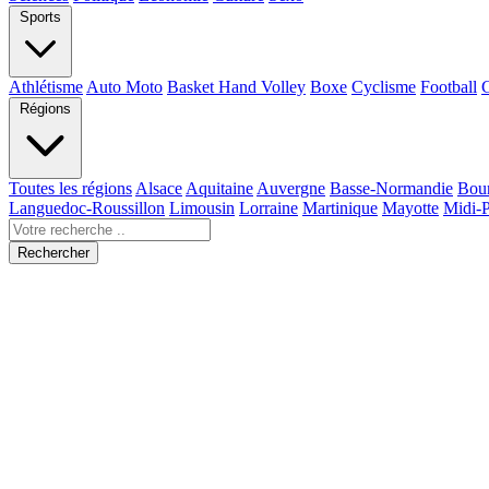
Sports
Athlétisme
Auto Moto
Basket Hand Volley
Boxe
Cyclisme
Football
Régions
Toutes les régions
Alsace
Aquitaine
Auvergne
Basse-Normandie
Bou
Languedoc-Roussillon
Limousin
Lorraine
Martinique
Mayotte
Midi-
Rechercher