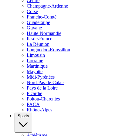
Centre
Champagne-Ardenne
Corse
Franche-Comté
Guadeloupe
Guyane
Haute-Normandie
Ile-de-France
La Réunion
Languedoc-Roussillon
Limousin
Lorraine
Martinique
Mayotte
Midi-Pyrénées
Nord-Pas-de-Calais
Pays de la Loire
Picardie
Poitou-Charentes
PACA
Rhône-Alpes
Sports
Athlétisme