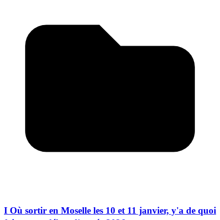
I Où sortir en Moselle les 10 et 11 janvier, y'a de quoi