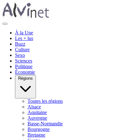
À la Une
Les + lus
Buzz
Culture
Sexo
Sciences
Politique
Économie
Régions
Toutes les régions
Alsace
Aquitaine
Auvergne
Basse-Normandie
Bourgogne
Bretagne