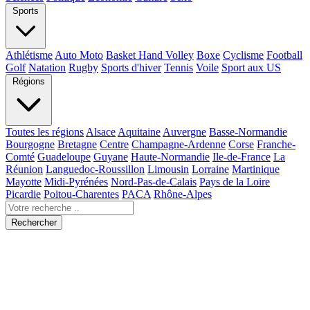
Sports
Athlétisme
Auto Moto
Basket Hand Volley
Boxe
Cyclisme
Football
Golf
Natation
Rugby
Sports d'hiver
Tennis
Voile
Sport aux US
Régions
Toutes les régions
Alsace
Aquitaine
Auvergne
Basse-Normandie
Bourgogne
Bretagne
Centre
Champagne-Ardenne
Corse
Franche-
Comté
Guadeloupe
Guyane
Haute-Normandie
Ile-de-France
La
Réunion
Languedoc-Roussillon
Limousin
Lorraine
Martinique
Mayotte
Midi-Pyrénées
Nord-Pas-de-Calais
Pays de la Loire
Picardie
Poitou-Charentes
PACA
Rhône-Alpes
Rechercher