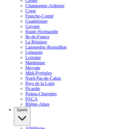
Centre
Champagne-Ardenne
Corse
Franche-Comté
Guadeloupe
Guyane
Haute-Normandie
Ile-de-France
La Réunion
Languedoc-Roussillon
Limousin
Lorraine
Martinique
Mayotte
Midi-Pyrénées
Nord-Pas-de-Calais
Pays de la Loire
Picardie
Poitou-Charentes
PACA
Rhône-Alpes
Sports
Athlétisme