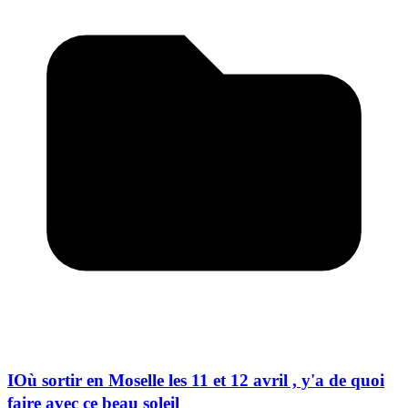
IOù sortir en Moselle les 11 et 12 avril , y'a de quoi
faire avec ce beau soleil