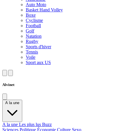
Auto Moto
Basket Hand Volley
Boxe
Cyclisme
Football
Golf
Natation
Rugby
Sports d'hiver
Tennis
Voile
Sport aux US
Alvinet
A la une
A la une
Les plus lus
Buzz
Sciences
Politique
Économie
Culture
Sexo