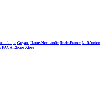
uadeloupe
Guyane
Haute-Normandie
Ile-de-France
La Réunion
s
PACA
Rhône-Alpes