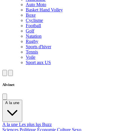
Auto Moto
Basket Hand Volley
Boxe
Cyclisme
Football
Golf
Natation
Rugby
Sports d'hiver
Tennis
Voile
Sport aux US
Alvinet
A la une
A la une
Les plus lus
Buzz
Sciences
Politique
Économie
Culture
Sexo