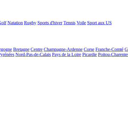
Golf
Natation
Rugby
Sports d'hiver
Tennis
Voile
Sport aux US
rgogne
Bretagne
Centre
Champagne-Ardenne
Corse
Franche-Comté
G
Pyrénées
Nord-Pas-de-Calais
Pays de la Loire
Picardie
Poitou-Charente