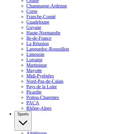
Centre
Champagne-Ardenne
Corse
Franche-Comté
Guadeloupe
Guyane
Haute-Normandie
Ile-de-France
La Réunion
Languedoc-Roussillon
Limousin
Lorraine
Martinique
Mayotte
Midi-Pyrénées
Nord-Pas-de-Calais
Pays de la Loire
Picardie
Poitou-Charentes
PACA
Rhône-Alpes
Sports
Athlétisme