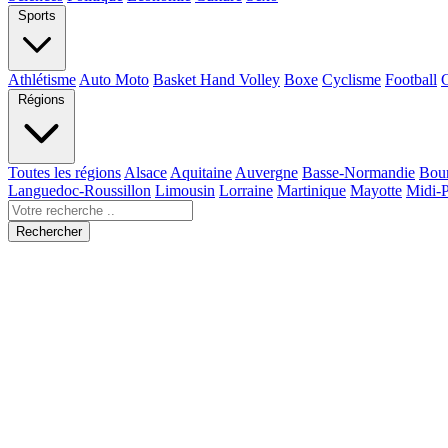
Sports
Athlétisme
Auto Moto
Basket Hand Volley
Boxe
Cyclisme
Football
Régions
Toutes les régions
Alsace
Aquitaine
Auvergne
Basse-Normandie
Bou
Languedoc-Roussillon
Limousin
Lorraine
Martinique
Mayotte
Midi-
Rechercher