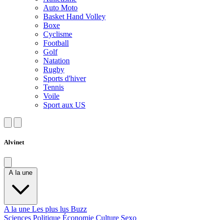
Auto Moto
Basket Hand Volley
Boxe
Cyclisme
Football
Golf
Natation
Rugby
Sports d'hiver
Tennis
Voile
Sport aux US
Alvinet
A la une
A la une
Les plus lus
Buzz
Sciences
Politique
Économie
Culture
Sexo