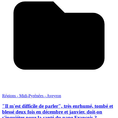
Régions - Midi-Pyrénées - Aveyron
"Il m'est difficile de parler", très enrhumé, tombé et
blessé deux fois en décembre et janvier, doit-on
s'inquiéter pour la santé du pape François ?