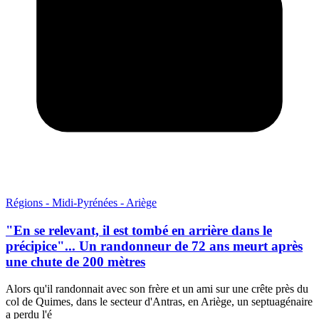
Régions - Midi-Pyrénées - Ariège
"En se relevant, il est tombé en arrière dans le
précipice"... Un randonneur de 72 ans meurt après
une chute de 200 mètres
Alors qu'il randonnait avec son frère et un ami sur une crête près du
col de Quimes, dans le secteur d'Antras, en Ariège, un septuagénaire
a perdu l'é