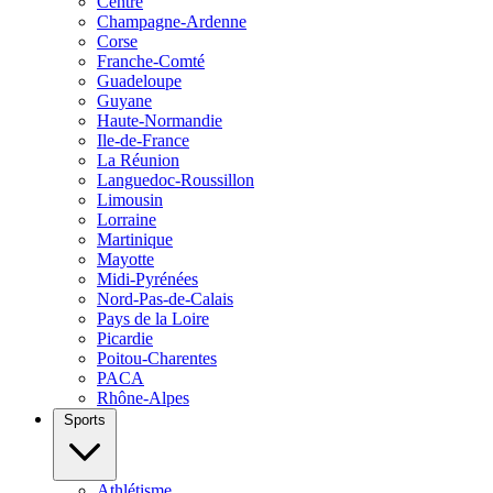
Centre
Champagne-Ardenne
Corse
Franche-Comté
Guadeloupe
Guyane
Haute-Normandie
Ile-de-France
La Réunion
Languedoc-Roussillon
Limousin
Lorraine
Martinique
Mayotte
Midi-Pyrénées
Nord-Pas-de-Calais
Pays de la Loire
Picardie
Poitou-Charentes
PACA
Rhône-Alpes
Sports
Athlétisme