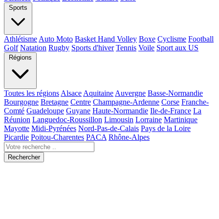
Sports
Athlétisme
Auto Moto
Basket Hand Volley
Boxe
Cyclisme
Football
Golf
Natation
Rugby
Sports d'hiver
Tennis
Voile
Sport aux US
Régions
Toutes les régions
Alsace
Aquitaine
Auvergne
Basse-Normandie
Bourgogne
Bretagne
Centre
Champagne-Ardenne
Corse
Franche-
Comté
Guadeloupe
Guyane
Haute-Normandie
Ile-de-France
La
Réunion
Languedoc-Roussillon
Limousin
Lorraine
Martinique
Mayotte
Midi-Pyrénées
Nord-Pas-de-Calais
Pays de la Loire
Picardie
Poitou-Charentes
PACA
Rhône-Alpes
Rechercher