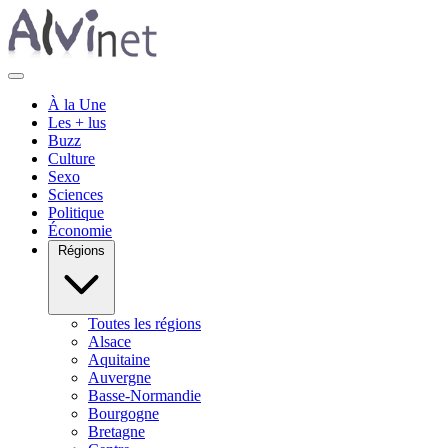
À la Une
Les + lus
Buzz
Culture
Sexo
Sciences
Politique
Économie
Régions
Toutes les régions
Alsace
Aquitaine
Auvergne
Basse-Normandie
Bourgogne
Bretagne