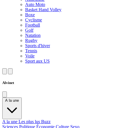
Auto Moto
Basket Hand Volley
Boxe
Cyclisme
Football
Golf
Natation
Rugby
Sports d'hiver
Tennis
Voile
Sport aux US
Alvinet
A la une
A la une
Les plus lus
Buzz
Sciences
Politique
Économie
Culture
Sexo