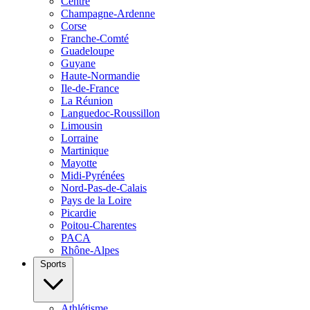
Centre
Champagne-Ardenne
Corse
Franche-Comté
Guadeloupe
Guyane
Haute-Normandie
Ile-de-France
La Réunion
Languedoc-Roussillon
Limousin
Lorraine
Martinique
Mayotte
Midi-Pyrénées
Nord-Pas-de-Calais
Pays de la Loire
Picardie
Poitou-Charentes
PACA
Rhône-Alpes
Sports
Athlétisme