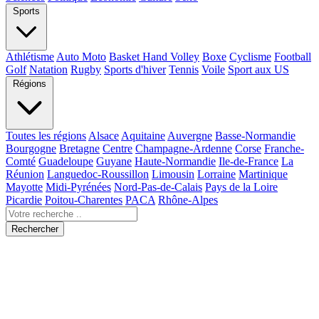
Sports
Athlétisme
Auto Moto
Basket Hand Volley
Boxe
Cyclisme
Football
Golf
Natation
Rugby
Sports d'hiver
Tennis
Voile
Sport aux US
Régions
Toutes les régions
Alsace
Aquitaine
Auvergne
Basse-Normandie
Bourgogne
Bretagne
Centre
Champagne-Ardenne
Corse
Franche-
Comté
Guadeloupe
Guyane
Haute-Normandie
Ile-de-France
La
Réunion
Languedoc-Roussillon
Limousin
Lorraine
Martinique
Mayotte
Midi-Pyrénées
Nord-Pas-de-Calais
Pays de la Loire
Picardie
Poitou-Charentes
PACA
Rhône-Alpes
Rechercher