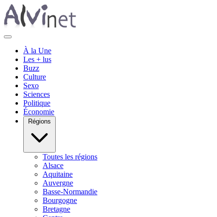
À la Une
Les + lus
Buzz
Culture
Sexo
Sciences
Politique
Économie
Régions
Toutes les régions
Alsace
Aquitaine
Auvergne
Basse-Normandie
Bourgogne
Bretagne