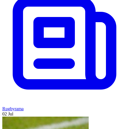
Rugbyrama
02 Jul