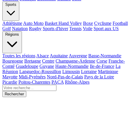
Sports
Athlétisme
Auto Moto
Basket Hand Volley
Boxe
Cyclisme
Football
Golf
Natation
Rugby
Sports d'hiver
Tennis
Voile
Sport aux US
Régions
Toutes les régions
Alsace
Aquitaine
Auvergne
Basse-Normandie
Bourgogne
Bretagne
Centre
Champagne-Ardenne
Corse
Franche-
Comté
Guadeloupe
Guyane
Haute-Normandie
Ile-de-France
La
Réunion
Languedoc-Roussillon
Limousin
Lorraine
Martinique
Mayotte
Midi-Pyrénées
Nord-Pas-de-Calais
Pays de la Loire
Picardie
Poitou-Charentes
PACA
Rhône-Alpes
Rechercher