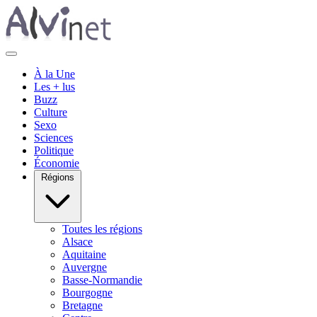
À la Une
Les + lus
Buzz
Culture
Sexo
Sciences
Politique
Économie
Régions
Toutes les régions
Alsace
Aquitaine
Auvergne
Basse-Normandie
Bourgogne
Bretagne