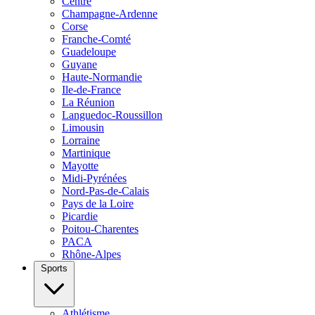
Centre
Champagne-Ardenne
Corse
Franche-Comté
Guadeloupe
Guyane
Haute-Normandie
Ile-de-France
La Réunion
Languedoc-Roussillon
Limousin
Lorraine
Martinique
Mayotte
Midi-Pyrénées
Nord-Pas-de-Calais
Pays de la Loire
Picardie
Poitou-Charentes
PACA
Rhône-Alpes
Sports
Athlétisme