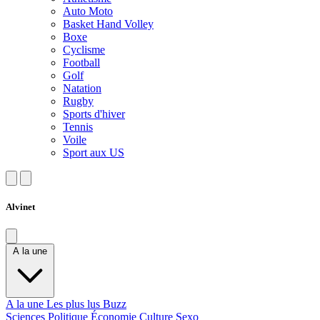
Auto Moto
Basket Hand Volley
Boxe
Cyclisme
Football
Golf
Natation
Rugby
Sports d'hiver
Tennis
Voile
Sport aux US
Alvinet
A la une
A la une
Les plus lus
Buzz
Sciences
Politique
Économie
Culture
Sexo