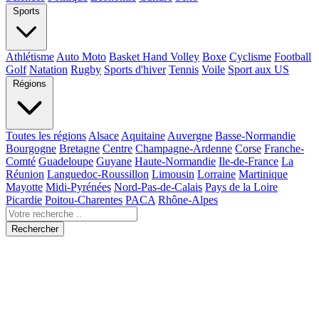
Sports
Athlétisme
Auto Moto
Basket Hand Volley
Boxe
Cyclisme
Football
Golf
Natation
Rugby
Sports d'hiver
Tennis
Voile
Sport aux US
Régions
Toutes les régions
Alsace
Aquitaine
Auvergne
Basse-Normandie
Bourgogne
Bretagne
Centre
Champagne-Ardenne
Corse
Franche-
Comté
Guadeloupe
Guyane
Haute-Normandie
Ile-de-France
La
Réunion
Languedoc-Roussillon
Limousin
Lorraine
Martinique
Mayotte
Midi-Pyrénées
Nord-Pas-de-Calais
Pays de la Loire
Picardie
Poitou-Charentes
PACA
Rhône-Alpes
Rechercher