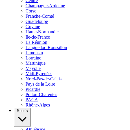
Centre
Champagne-Ardenne
Corse
Franche-Comté
Guadeloupe
Guyane
Haute-Normandie
Ile-de-France
La Réunion
Languedoc-Roussillon
Limousin
Lorraine
Martinique
Mayotte
Midi-Pyrénées
Nord-Pas-de-Calais
Pays de la Loire
Picardie
Poitou-Charentes
PACA
Rhône-Alpes
Sports
Athlétisme