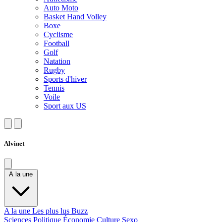
Auto Moto
Basket Hand Volley
Boxe
Cyclisme
Football
Golf
Natation
Rugby
Sports d'hiver
Tennis
Voile
Sport aux US
Alvinet
A la une
A la une
Les plus lus
Buzz
Sciences
Politique
Économie
Culture
Sexo