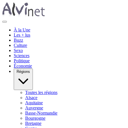
À la Une
Les + lus
Buzz
Culture
Sexo
Sciences
Politique
Économie
Régions
Toutes les régions
Alsace
Aquitaine
Auvergne
Basse-Normandie
Bourgogne
Bretagne