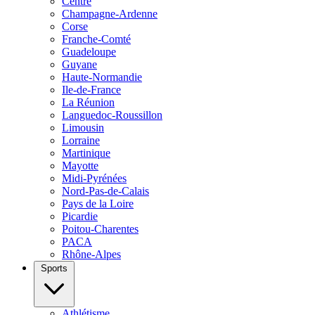
Centre
Champagne-Ardenne
Corse
Franche-Comté
Guadeloupe
Guyane
Haute-Normandie
Ile-de-France
La Réunion
Languedoc-Roussillon
Limousin
Lorraine
Martinique
Mayotte
Midi-Pyrénées
Nord-Pas-de-Calais
Pays de la Loire
Picardie
Poitou-Charentes
PACA
Rhône-Alpes
Sports
Athlétisme