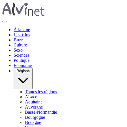
À la Une
Les + lus
Buzz
Culture
Sexo
Sciences
Politique
Économie
Régions
Toutes les régions
Alsace
Aquitaine
Auvergne
Basse-Normandie
Bourgogne
Bretagne