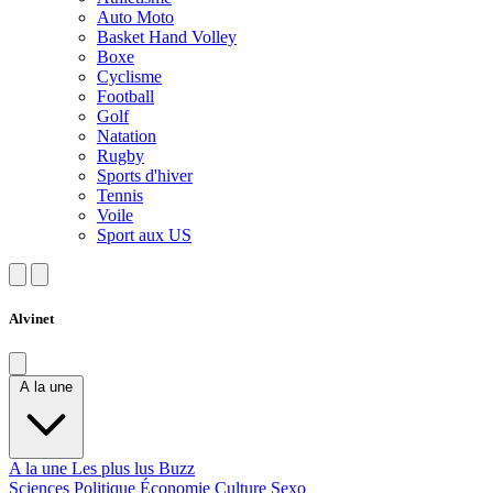
Auto Moto
Basket Hand Volley
Boxe
Cyclisme
Football
Golf
Natation
Rugby
Sports d'hiver
Tennis
Voile
Sport aux US
Alvinet
A la une
A la une
Les plus lus
Buzz
Sciences
Politique
Économie
Culture
Sexo