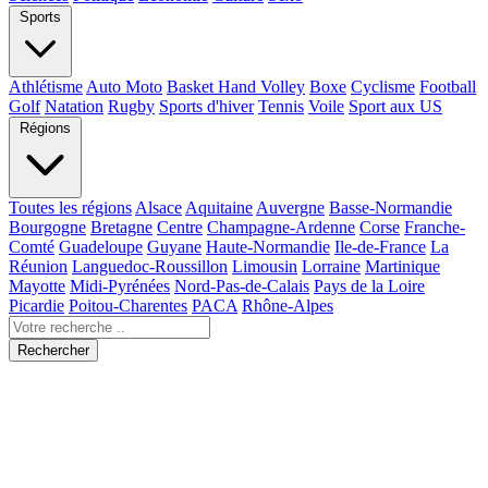
Sports
Athlétisme
Auto Moto
Basket Hand Volley
Boxe
Cyclisme
Football
Golf
Natation
Rugby
Sports d'hiver
Tennis
Voile
Sport aux US
Régions
Toutes les régions
Alsace
Aquitaine
Auvergne
Basse-Normandie
Bourgogne
Bretagne
Centre
Champagne-Ardenne
Corse
Franche-
Comté
Guadeloupe
Guyane
Haute-Normandie
Ile-de-France
La
Réunion
Languedoc-Roussillon
Limousin
Lorraine
Martinique
Mayotte
Midi-Pyrénées
Nord-Pas-de-Calais
Pays de la Loire
Picardie
Poitou-Charentes
PACA
Rhône-Alpes
Rechercher