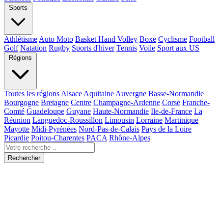
Sports
Athlétisme
Auto Moto
Basket Hand Volley
Boxe
Cyclisme
Football
Golf
Natation
Rugby
Sports d'hiver
Tennis
Voile
Sport aux US
Régions
Toutes les régions
Alsace
Aquitaine
Auvergne
Basse-Normandie
Bourgogne
Bretagne
Centre
Champagne-Ardenne
Corse
Franche-
Comté
Guadeloupe
Guyane
Haute-Normandie
Ile-de-France
La
Réunion
Languedoc-Roussillon
Limousin
Lorraine
Martinique
Mayotte
Midi-Pyrénées
Nord-Pas-de-Calais
Pays de la Loire
Picardie
Poitou-Charentes
PACA
Rhône-Alpes
Rechercher