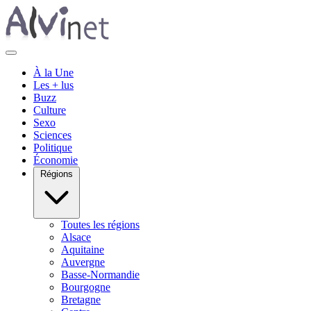
À la Une
Les + lus
Buzz
Culture
Sexo
Sciences
Politique
Économie
Régions
Toutes les régions
Alsace
Aquitaine
Auvergne
Basse-Normandie
Bourgogne
Bretagne