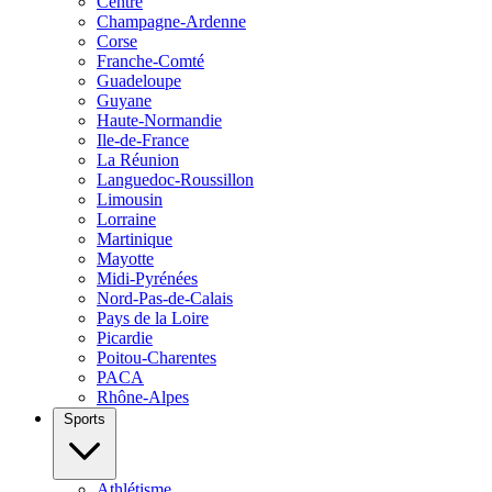
Centre
Champagne-Ardenne
Corse
Franche-Comté
Guadeloupe
Guyane
Haute-Normandie
Ile-de-France
La Réunion
Languedoc-Roussillon
Limousin
Lorraine
Martinique
Mayotte
Midi-Pyrénées
Nord-Pas-de-Calais
Pays de la Loire
Picardie
Poitou-Charentes
PACA
Rhône-Alpes
Sports
Athlétisme