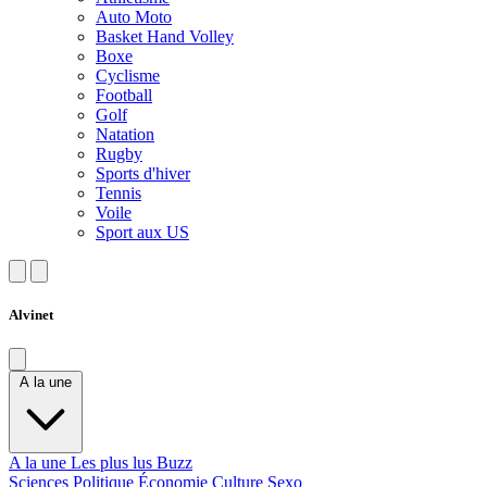
Auto Moto
Basket Hand Volley
Boxe
Cyclisme
Football
Golf
Natation
Rugby
Sports d'hiver
Tennis
Voile
Sport aux US
Alvinet
A la une
A la une
Les plus lus
Buzz
Sciences
Politique
Économie
Culture
Sexo