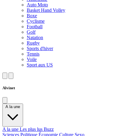
Auto Moto
Basket Hand Volley
Boxe
Cyclisme
Football
Golf
Natation
Rugby
Sports d'hiver
Tennis
Voile
Sport aux US
Alvinet
A la une
A la une
Les plus lus
Buzz
Sciences
Politique
Économie
Culture
Sexo