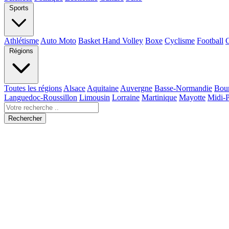
Sports
Athlétisme
Auto Moto
Basket Hand Volley
Boxe
Cyclisme
Football
Régions
Toutes les régions
Alsace
Aquitaine
Auvergne
Basse-Normandie
Bou
Languedoc-Roussillon
Limousin
Lorraine
Martinique
Mayotte
Midi-
Rechercher