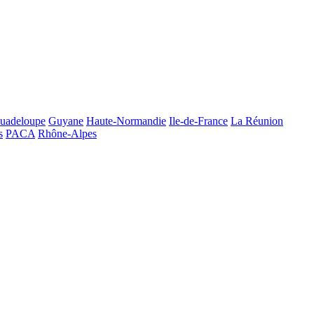
uadeloupe
Guyane
Haute-Normandie
Ile-de-France
La Réunion
s
PACA
Rhône-Alpes