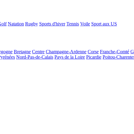
Golf
Natation
Rugby
Sports d'hiver
Tennis
Voile
Sport aux US
rgogne
Bretagne
Centre
Champagne-Ardenne
Corse
Franche-Comté
G
Pyrénées
Nord-Pas-de-Calais
Pays de la Loire
Picardie
Poitou-Charente