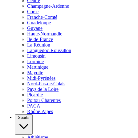
Centre
Champagne-Ardenne
Corse
Franche-Comté
Guadeloupe
Guyane
Haute-Normandie
Ile-de-France
La Réunion
Languedoc-Roussillon
Limousin
Lorraine
Martinique
Mayotte
Midi-Pyrénées
Nord-Pas-de-Calais
Pays de la Loire
Picardie
Poitou-Charentes
PACA
Rhône-Alpes
Sports
Athlétisme