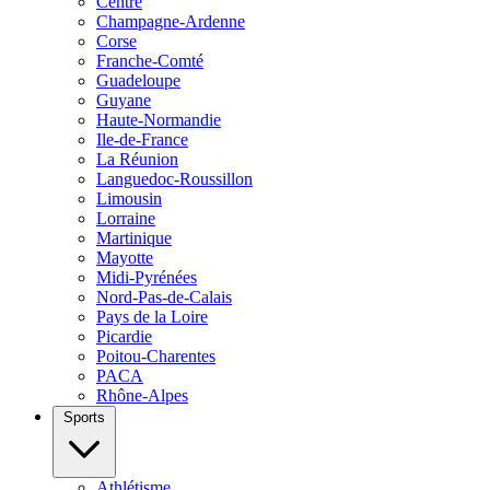
Centre
Champagne-Ardenne
Corse
Franche-Comté
Guadeloupe
Guyane
Haute-Normandie
Ile-de-France
La Réunion
Languedoc-Roussillon
Limousin
Lorraine
Martinique
Mayotte
Midi-Pyrénées
Nord-Pas-de-Calais
Pays de la Loire
Picardie
Poitou-Charentes
PACA
Rhône-Alpes
Sports
Athlétisme