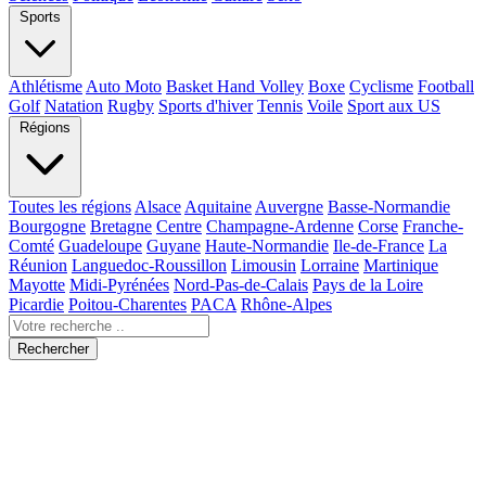
Sports
Athlétisme
Auto Moto
Basket Hand Volley
Boxe
Cyclisme
Football
Golf
Natation
Rugby
Sports d'hiver
Tennis
Voile
Sport aux US
Régions
Toutes les régions
Alsace
Aquitaine
Auvergne
Basse-Normandie
Bourgogne
Bretagne
Centre
Champagne-Ardenne
Corse
Franche-
Comté
Guadeloupe
Guyane
Haute-Normandie
Ile-de-France
La
Réunion
Languedoc-Roussillon
Limousin
Lorraine
Martinique
Mayotte
Midi-Pyrénées
Nord-Pas-de-Calais
Pays de la Loire
Picardie
Poitou-Charentes
PACA
Rhône-Alpes
Rechercher