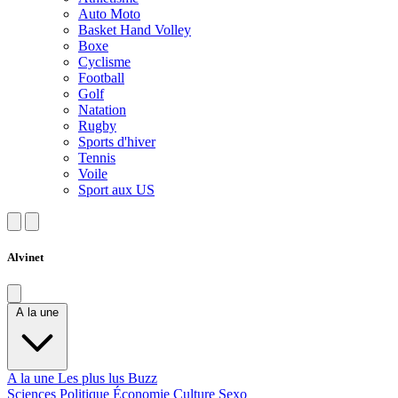
Auto Moto
Basket Hand Volley
Boxe
Cyclisme
Football
Golf
Natation
Rugby
Sports d'hiver
Tennis
Voile
Sport aux US
Alvinet
A la une
A la une
Les plus lus
Buzz
Sciences
Politique
Économie
Culture
Sexo