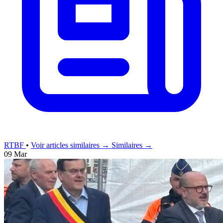
RTBF
•
Voir articles similaires →
Similaires →
09 Mar