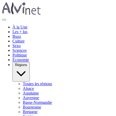
À la Une
Les + lus
Buzz
Culture
Sexo
Sciences
Politique
Économie
Régions
Toutes les régions
Alsace
Aquitaine
Auvergne
Basse-Normandie
Bourgogne
Bretagne