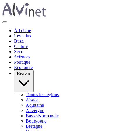
À la Une
Les + lus
Buzz
Culture
Sexo
Sciences
Politique
Économie
Régions
Toutes les régions
Alsace
Aquitaine
Auvergne
Basse-Normandie
Bourgogne
Bretagne