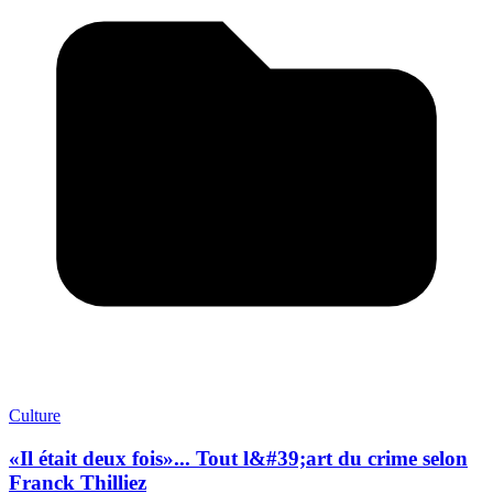
Culture
«Il était deux fois»... Tout l&#39;art du crime selon
Franck Thilliez