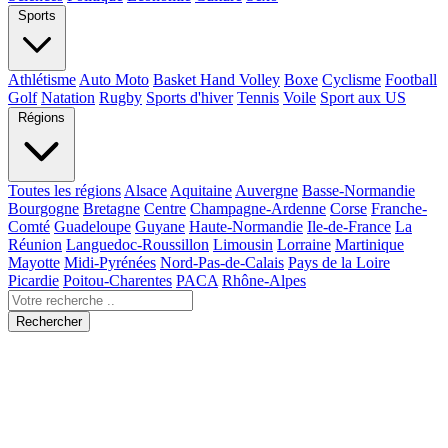
Sports
Athlétisme
Auto Moto
Basket Hand Volley
Boxe
Cyclisme
Football
Golf
Natation
Rugby
Sports d'hiver
Tennis
Voile
Sport aux US
Régions
Toutes les régions
Alsace
Aquitaine
Auvergne
Basse-Normandie
Bourgogne
Bretagne
Centre
Champagne-Ardenne
Corse
Franche-
Comté
Guadeloupe
Guyane
Haute-Normandie
Ile-de-France
La
Réunion
Languedoc-Roussillon
Limousin
Lorraine
Martinique
Mayotte
Midi-Pyrénées
Nord-Pas-de-Calais
Pays de la Loire
Picardie
Poitou-Charentes
PACA
Rhône-Alpes
Rechercher