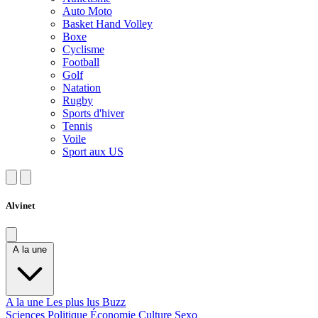
Auto Moto
Basket Hand Volley
Boxe
Cyclisme
Football
Golf
Natation
Rugby
Sports d'hiver
Tennis
Voile
Sport aux US
Alvinet
A la une
A la une
Les plus lus
Buzz
Sciences
Politique
Économie
Culture
Sexo