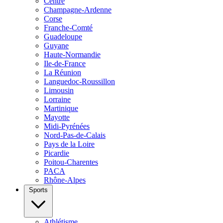
Centre
Champagne-Ardenne
Corse
Franche-Comté
Guadeloupe
Guyane
Haute-Normandie
Ile-de-France
La Réunion
Languedoc-Roussillon
Limousin
Lorraine
Martinique
Mayotte
Midi-Pyrénées
Nord-Pas-de-Calais
Pays de la Loire
Picardie
Poitou-Charentes
PACA
Rhône-Alpes
Sports
Athlétisme