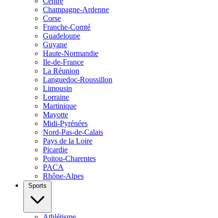
Centre
Champagne-Ardenne
Corse
Franche-Comté
Guadeloupe
Guyane
Haute-Normandie
Ile-de-France
La Réunion
Languedoc-Roussillon
Limousin
Lorraine
Martinique
Mayotte
Midi-Pyrénées
Nord-Pas-de-Calais
Pays de la Loire
Picardie
Poitou-Charentes
PACA
Rhône-Alpes
Sports
Athlétisme