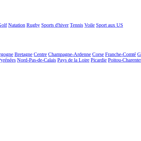
Golf
Natation
Rugby
Sports d'hiver
Tennis
Voile
Sport aux US
rgogne
Bretagne
Centre
Champagne-Ardenne
Corse
Franche-Comté
G
Pyrénées
Nord-Pas-de-Calais
Pays de la Loire
Picardie
Poitou-Charente