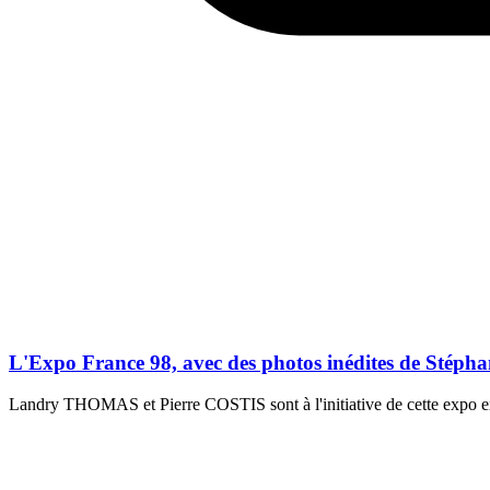
L'Expo France 98, avec des photos inédites de Stépha
Landry THOMAS et Pierre COSTIS sont à l'initiative de cette expo exce