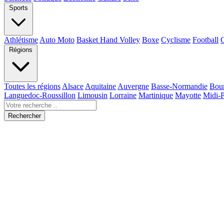
Sports
Athlétisme
Auto Moto
Basket Hand Volley
Boxe
Cyclisme
Football
Régions
Toutes les régions
Alsace
Aquitaine
Auvergne
Basse-Normandie
Bou
Languedoc-Roussillon
Limousin
Lorraine
Martinique
Mayotte
Midi-
Rechercher