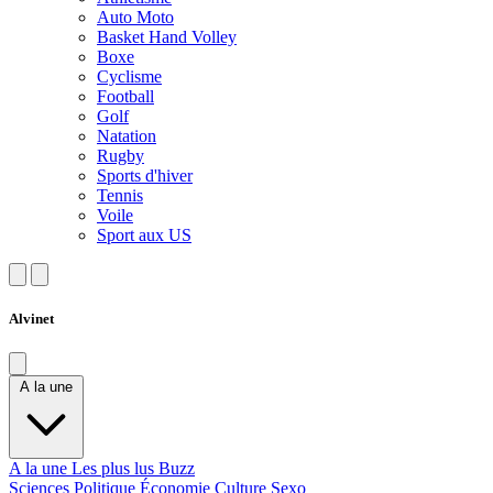
Auto Moto
Basket Hand Volley
Boxe
Cyclisme
Football
Golf
Natation
Rugby
Sports d'hiver
Tennis
Voile
Sport aux US
Alvinet
A la une
A la une
Les plus lus
Buzz
Sciences
Politique
Économie
Culture
Sexo