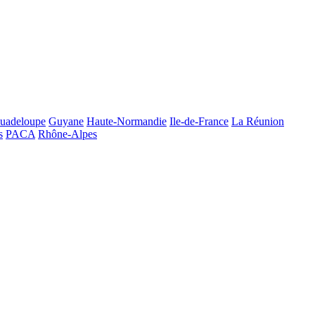
uadeloupe
Guyane
Haute-Normandie
Ile-de-France
La Réunion
s
PACA
Rhône-Alpes