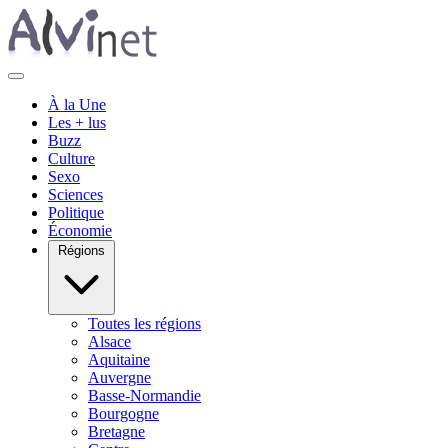
À la Une
Les + lus
Buzz
Culture
Sexo
Sciences
Politique
Économie
Régions
Toutes les régions
Alsace
Aquitaine
Auvergne
Basse-Normandie
Bourgogne
Bretagne