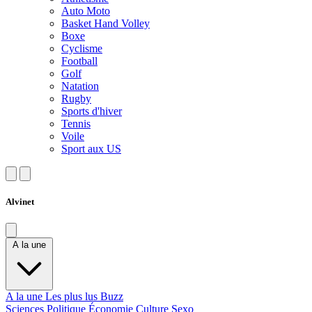
Auto Moto
Basket Hand Volley
Boxe
Cyclisme
Football
Golf
Natation
Rugby
Sports d'hiver
Tennis
Voile
Sport aux US
Alvinet
A la une
A la une
Les plus lus
Buzz
Sciences
Politique
Économie
Culture
Sexo