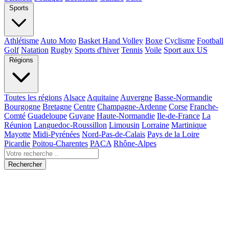
Sports
Athlétisme
Auto Moto
Basket Hand Volley
Boxe
Cyclisme
Football
Golf
Natation
Rugby
Sports d'hiver
Tennis
Voile
Sport aux US
Régions
Toutes les régions
Alsace
Aquitaine
Auvergne
Basse-Normandie
Bourgogne
Bretagne
Centre
Champagne-Ardenne
Corse
Franche-
Comté
Guadeloupe
Guyane
Haute-Normandie
Ile-de-France
La
Réunion
Languedoc-Roussillon
Limousin
Lorraine
Martinique
Mayotte
Midi-Pyrénées
Nord-Pas-de-Calais
Pays de la Loire
Picardie
Poitou-Charentes
PACA
Rhône-Alpes
Rechercher