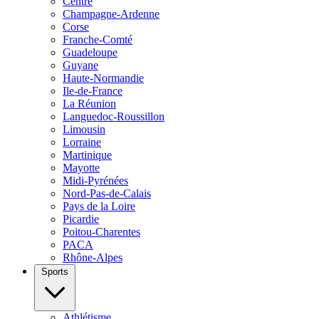
Centre
Champagne-Ardenne
Corse
Franche-Comté
Guadeloupe
Guyane
Haute-Normandie
Ile-de-France
La Réunion
Languedoc-Roussillon
Limousin
Lorraine
Martinique
Mayotte
Midi-Pyrénées
Nord-Pas-de-Calais
Pays de la Loire
Picardie
Poitou-Charentes
PACA
Rhône-Alpes
Sports
Athlétisme