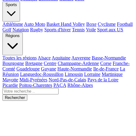
Sports
Athlétisme
Auto Moto
Basket Hand Volley
Boxe
Cyclisme
Football
Golf
Natation
Rugby
Sports d'hiver
Tennis
Voile
Sport aux US
Régions
Toutes les régions
Alsace
Aquitaine
Auvergne
Basse-Normandie
Bourgogne
Bretagne
Centre
Champagne-Ardenne
Corse
Franche-
Comté
Guadeloupe
Guyane
Haute-Normandie
Ile-de-France
La
Réunion
Languedoc-Roussillon
Limousin
Lorraine
Martinique
Mayotte
Midi-Pyrénées
Nord-Pas-de-Calais
Pays de la Loire
Picardie
Poitou-Charentes
PACA
Rhône-Alpes
Rechercher