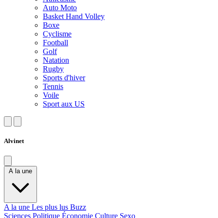
Auto Moto
Basket Hand Volley
Boxe
Cyclisme
Football
Golf
Natation
Rugby
Sports d'hiver
Tennis
Voile
Sport aux US
Alvinet
A la une
A la une
Les plus lus
Buzz
Sciences
Politique
Économie
Culture
Sexo