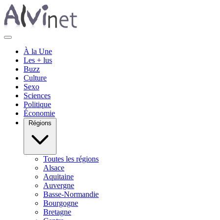
À la Une
Les + lus
Buzz
Culture
Sexo
Sciences
Politique
Économie
Régions
Toutes les régions
Alsace
Aquitaine
Auvergne
Basse-Normandie
Bourgogne
Bretagne