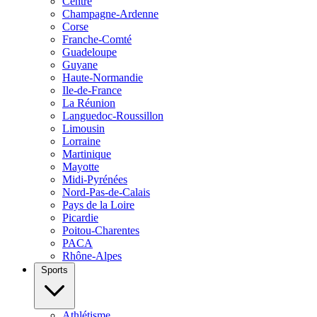
Centre
Champagne-Ardenne
Corse
Franche-Comté
Guadeloupe
Guyane
Haute-Normandie
Ile-de-France
La Réunion
Languedoc-Roussillon
Limousin
Lorraine
Martinique
Mayotte
Midi-Pyrénées
Nord-Pas-de-Calais
Pays de la Loire
Picardie
Poitou-Charentes
PACA
Rhône-Alpes
Sports
Athlétisme