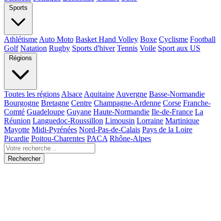
Sports
Athlétisme
Auto Moto
Basket Hand Volley
Boxe
Cyclisme
Football
Golf
Natation
Rugby
Sports d'hiver
Tennis
Voile
Sport aux US
Régions
Toutes les régions
Alsace
Aquitaine
Auvergne
Basse-Normandie
Bourgogne
Bretagne
Centre
Champagne-Ardenne
Corse
Franche-
Comté
Guadeloupe
Guyane
Haute-Normandie
Ile-de-France
La
Réunion
Languedoc-Roussillon
Limousin
Lorraine
Martinique
Mayotte
Midi-Pyrénées
Nord-Pas-de-Calais
Pays de la Loire
Picardie
Poitou-Charentes
PACA
Rhône-Alpes
Rechercher