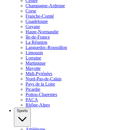
Centre
Champagne-Ardenne
Corse
Franche-Comté
Guadeloupe
Guyane
Haute-Normandie
Ile-de-France
La Réunion
Languedoc-Roussillon
Limousin
Lorraine
Martinique
Mayotte
Midi-Pyrénées
Nord-Pas-de-Calais
Pays de la Loire
Picardie
Poitou-Charentes
PACA
Rhône-Alpes
Sports
Athlétisme