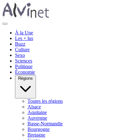
À la Une
Les + lus
Buzz
Culture
Sexo
Sciences
Politique
Économie
Régions
Toutes les régions
Alsace
Aquitaine
Auvergne
Basse-Normandie
Bourgogne
Bretagne