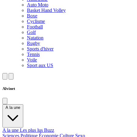
Auto Moto
Basket Hand Volley
Boxe
Cyclisme
Football
Golf
Natation
Rugby
Sports d'hiver
Tennis
Voile
Sport aux US
Alvinet
A la une
A la une
Les plus lus
Buzz
Sciences
Politique
Économie
Culture
Sexo