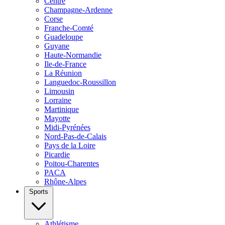
Centre
Champagne-Ardenne
Corse
Franche-Comté
Guadeloupe
Guyane
Haute-Normandie
Ile-de-France
La Réunion
Languedoc-Roussillon
Limousin
Lorraine
Martinique
Mayotte
Midi-Pyrénées
Nord-Pas-de-Calais
Pays de la Loire
Picardie
Poitou-Charentes
PACA
Rhône-Alpes
Sports
Athlétisme