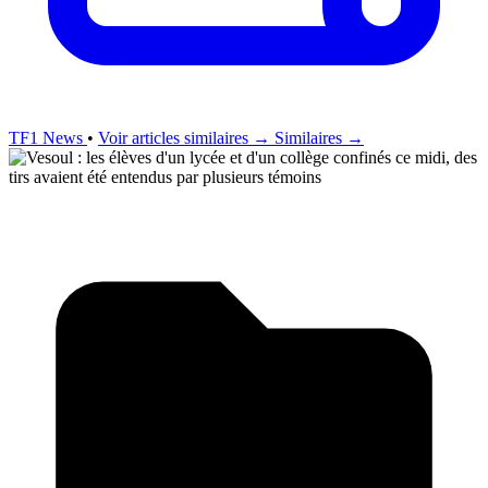
TF1 News
•
Voir articles similaires →
Similaires →