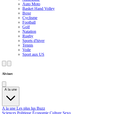
Auto Moto
Basket Hand Volley
Boxe
Cyclisme
Football
Golf
Natation
Rugby
Sports d'hiver
Tennis
Voile
Sport aux US
Alvinet
A la une
A la une
Les plus lus
Buzz
Sciences
Politique
Économie
Culture
Sexo