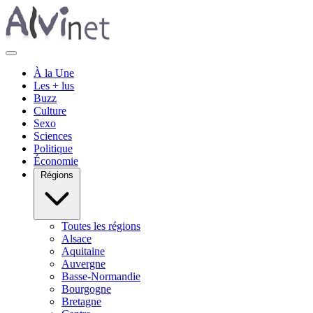
À la Une
Les + lus
Buzz
Culture
Sexo
Sciences
Politique
Économie
Régions
Toutes les régions
Alsace
Aquitaine
Auvergne
Basse-Normandie
Bourgogne
Bretagne