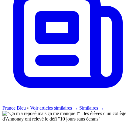
France Bleu
•
Voir articles similaires →
Similaires →