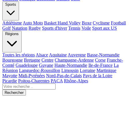
Sports
Athlétisme
Auto Moto
Basket Hand Volley
Boxe
Cyclisme
Football
Golf
Natation
Rugby
Sports d'hiver
Tennis
Voile
Sport aux US
Régions
Toutes les régions
Alsace
Aquitaine
Auvergne
Basse-Normandie
Bourgogne
Bretagne
Centre
Champagne-Ardenne
Corse
Franche-
Comté
Guadeloupe
Guyane
Haute-Normandie
Ile-de-France
La
Réunion
Languedoc-Roussillon
Limousin
Lorraine
Martinique
Mayotte
Midi-Pyrénées
Nord-Pas-de-Calais
Pays de la Loire
Picardie
Poitou-Charentes
PACA
Rhône-Alpes
Rechercher