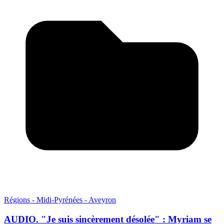
Régions - Midi-Pyrénées - Aveyron
AUDIO. "Je suis sincèrement désolée" : Myriam se