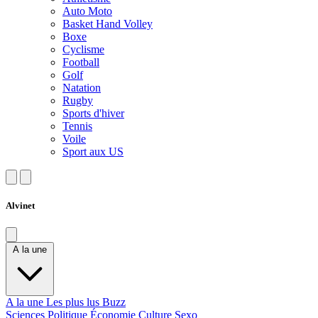
Auto Moto
Basket Hand Volley
Boxe
Cyclisme
Football
Golf
Natation
Rugby
Sports d'hiver
Tennis
Voile
Sport aux US
Alvinet
A la une
A la une
Les plus lus
Buzz
Sciences
Politique
Économie
Culture
Sexo