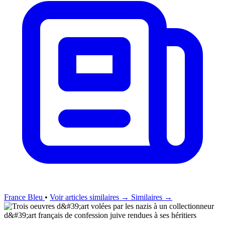
France Bleu
•
Voir articles similaires →
Similaires →