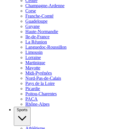
Centre
Champagne-Ardenne
Corse
Franche-Comté
Guadeloupe
Guyane
Haute-Normandie
Ile-de-France
La Réunion
Languedoc-Roussillon
Limousin
Lorraine
Martinique
Mayotte
Midi-Pyrénées
Nord-Pas-de-Calais
Pays de la Loire
Picardie
Poitou-Charentes
PACA
Rhône-Alpes
Sports
Athlétisme