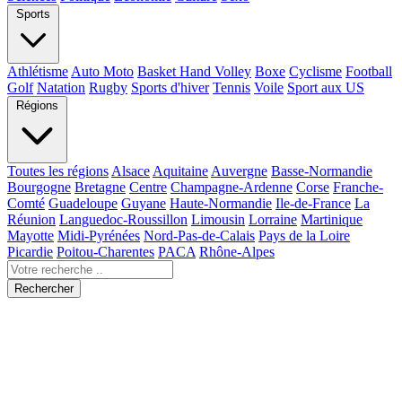
Sports
Athlétisme
Auto Moto
Basket Hand Volley
Boxe
Cyclisme
Football
Golf
Natation
Rugby
Sports d'hiver
Tennis
Voile
Sport aux US
Régions
Toutes les régions
Alsace
Aquitaine
Auvergne
Basse-Normandie
Bourgogne
Bretagne
Centre
Champagne-Ardenne
Corse
Franche-
Comté
Guadeloupe
Guyane
Haute-Normandie
Ile-de-France
La
Réunion
Languedoc-Roussillon
Limousin
Lorraine
Martinique
Mayotte
Midi-Pyrénées
Nord-Pas-de-Calais
Pays de la Loire
Picardie
Poitou-Charentes
PACA
Rhône-Alpes
Rechercher