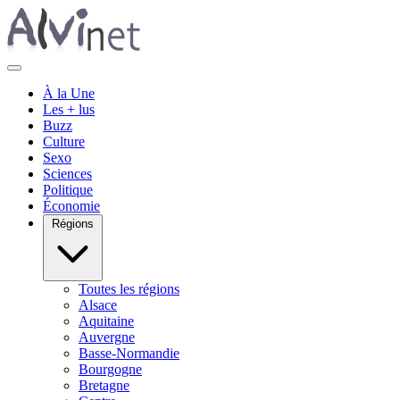
À la Une
Les + lus
Buzz
Culture
Sexo
Sciences
Politique
Économie
Régions
Toutes les régions
Alsace
Aquitaine
Auvergne
Basse-Normandie
Bourgogne
Bretagne