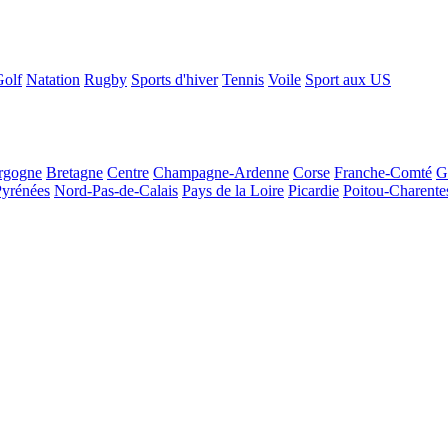
Golf
Natation
Rugby
Sports d'hiver
Tennis
Voile
Sport aux US
rgogne
Bretagne
Centre
Champagne-Ardenne
Corse
Franche-Comté
G
Pyrénées
Nord-Pas-de-Calais
Pays de la Loire
Picardie
Poitou-Charente