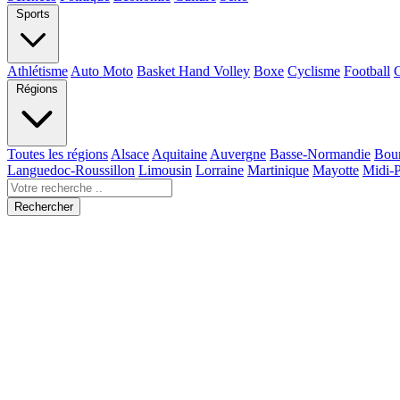
Sports
Athlétisme
Auto Moto
Basket Hand Volley
Boxe
Cyclisme
Football
Régions
Toutes les régions
Alsace
Aquitaine
Auvergne
Basse-Normandie
Bou
Languedoc-Roussillon
Limousin
Lorraine
Martinique
Mayotte
Midi-
Rechercher