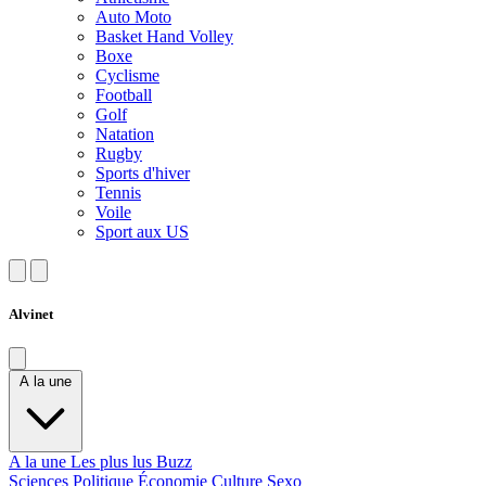
Auto Moto
Basket Hand Volley
Boxe
Cyclisme
Football
Golf
Natation
Rugby
Sports d'hiver
Tennis
Voile
Sport aux US
Alvinet
A la une
A la une
Les plus lus
Buzz
Sciences
Politique
Économie
Culture
Sexo