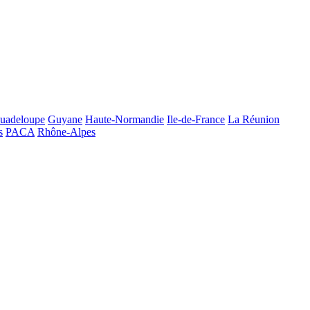
uadeloupe
Guyane
Haute-Normandie
Ile-de-France
La Réunion
s
PACA
Rhône-Alpes