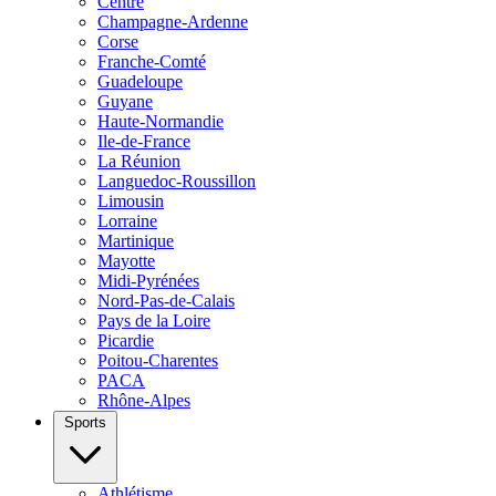
Centre
Champagne-Ardenne
Corse
Franche-Comté
Guadeloupe
Guyane
Haute-Normandie
Ile-de-France
La Réunion
Languedoc-Roussillon
Limousin
Lorraine
Martinique
Mayotte
Midi-Pyrénées
Nord-Pas-de-Calais
Pays de la Loire
Picardie
Poitou-Charentes
PACA
Rhône-Alpes
Sports
Athlétisme