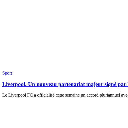
Sport
Liverpool. Un nouveau partenariat majeur signé par 
Le Liverpool FC a officialisé cette semaine un accord pluriannuel av