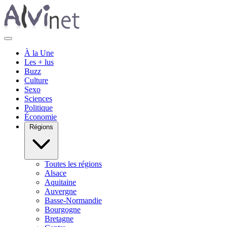
À la Une
Les + lus
Buzz
Culture
Sexo
Sciences
Politique
Économie
Régions
Toutes les régions
Alsace
Aquitaine
Auvergne
Basse-Normandie
Bourgogne
Bretagne