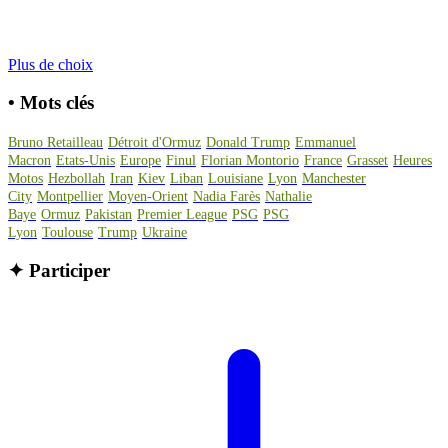
Plus de choix
•
Mots clés
Bruno Retailleau
Détroit d'Ormuz
Donald Trump
Emmanuel
Macron
Etats-Unis
Europe
Finul
Florian Montorio
France
Grasset
Heures
Motos
Hezbollah
Iran
Kiev
Liban
Louisiane
Lyon
Manchester
City
Montpellier
Moyen-Orient
Nadia Farès
Nathalie
Baye
Ormuz
Pakistan
Premier League
PSG
PSG
Lyon
Toulouse
Trump
Ukraine
✦
Participer