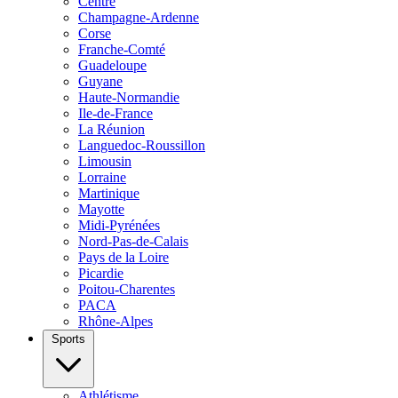
Centre
Champagne-Ardenne
Corse
Franche-Comté
Guadeloupe
Guyane
Haute-Normandie
Ile-de-France
La Réunion
Languedoc-Roussillon
Limousin
Lorraine
Martinique
Mayotte
Midi-Pyrénées
Nord-Pas-de-Calais
Pays de la Loire
Picardie
Poitou-Charentes
PACA
Rhône-Alpes
Sports
Athlétisme