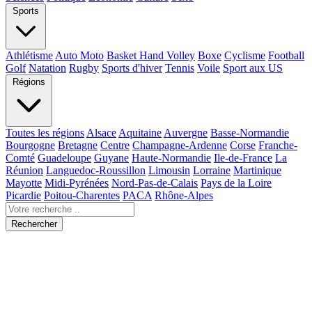
Sports
Athlétisme
Auto Moto
Basket Hand Volley
Boxe
Cyclisme
Football
Golf
Natation
Rugby
Sports d'hiver
Tennis
Voile
Sport aux US
Régions
Toutes les régions
Alsace
Aquitaine
Auvergne
Basse-Normandie
Bourgogne
Bretagne
Centre
Champagne-Ardenne
Corse
Franche-
Comté
Guadeloupe
Guyane
Haute-Normandie
Ile-de-France
La
Réunion
Languedoc-Roussillon
Limousin
Lorraine
Martinique
Mayotte
Midi-Pyrénées
Nord-Pas-de-Calais
Pays de la Loire
Picardie
Poitou-Charentes
PACA
Rhône-Alpes
Rechercher