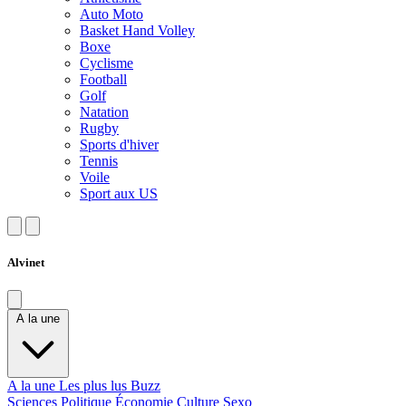
Auto Moto
Basket Hand Volley
Boxe
Cyclisme
Football
Golf
Natation
Rugby
Sports d'hiver
Tennis
Voile
Sport aux US
Alvinet
A la une
A la une
Les plus lus
Buzz
Sciences
Politique
Économie
Culture
Sexo