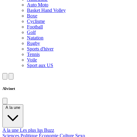
Auto Moto
Basket Hand Volley
Boxe
Cyclisme
Football
Golf
Natation
Rugby
Sports d'hiver
Tennis
Voile
Sport aux US
Alvinet
A la une
A la une
Les plus lus
Buzz
Sciences
Politique
Économie
Culture
Sexo