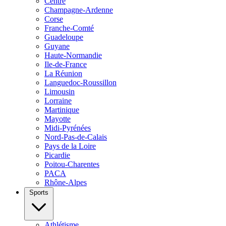
Centre
Champagne-Ardenne
Corse
Franche-Comté
Guadeloupe
Guyane
Haute-Normandie
Ile-de-France
La Réunion
Languedoc-Roussillon
Limousin
Lorraine
Martinique
Mayotte
Midi-Pyrénées
Nord-Pas-de-Calais
Pays de la Loire
Picardie
Poitou-Charentes
PACA
Rhône-Alpes
Sports
Athlétisme