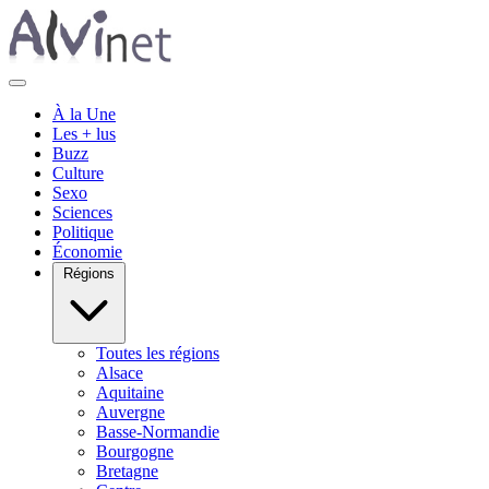
À la Une
Les + lus
Buzz
Culture
Sexo
Sciences
Politique
Économie
Régions
Toutes les régions
Alsace
Aquitaine
Auvergne
Basse-Normandie
Bourgogne
Bretagne