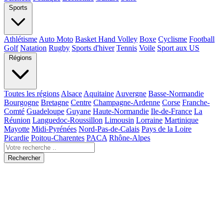
Sports
Athlétisme
Auto Moto
Basket Hand Volley
Boxe
Cyclisme
Football
Golf
Natation
Rugby
Sports d'hiver
Tennis
Voile
Sport aux US
Régions
Toutes les régions
Alsace
Aquitaine
Auvergne
Basse-Normandie
Bourgogne
Bretagne
Centre
Champagne-Ardenne
Corse
Franche-
Comté
Guadeloupe
Guyane
Haute-Normandie
Ile-de-France
La
Réunion
Languedoc-Roussillon
Limousin
Lorraine
Martinique
Mayotte
Midi-Pyrénées
Nord-Pas-de-Calais
Pays de la Loire
Picardie
Poitou-Charentes
PACA
Rhône-Alpes
Rechercher