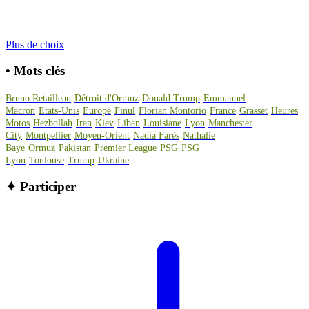
Plus de choix
•
Mots clés
Bruno Retailleau
Détroit d'Ormuz
Donald Trump
Emmanuel
Macron
Etats-Unis
Europe
Finul
Florian Montorio
France
Grasset
Heures
Motos
Hezbollah
Iran
Kiev
Liban
Louisiane
Lyon
Manchester
City
Montpellier
Moyen-Orient
Nadia Farès
Nathalie
Baye
Ormuz
Pakistan
Premier League
PSG
PSG
Lyon
Toulouse
Trump
Ukraine
✦
Participer