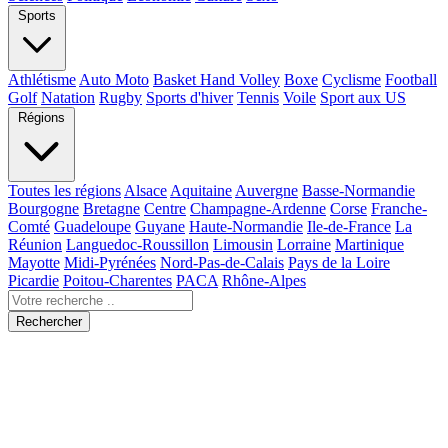
Sports
Athlétisme
Auto Moto
Basket Hand Volley
Boxe
Cyclisme
Football
Golf
Natation
Rugby
Sports d'hiver
Tennis
Voile
Sport aux US
Régions
Toutes les régions
Alsace
Aquitaine
Auvergne
Basse-Normandie
Bourgogne
Bretagne
Centre
Champagne-Ardenne
Corse
Franche-
Comté
Guadeloupe
Guyane
Haute-Normandie
Ile-de-France
La
Réunion
Languedoc-Roussillon
Limousin
Lorraine
Martinique
Mayotte
Midi-Pyrénées
Nord-Pas-de-Calais
Pays de la Loire
Picardie
Poitou-Charentes
PACA
Rhône-Alpes
Rechercher