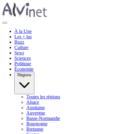
À la Une
Les + lus
Buzz
Culture
Sexo
Sciences
Politique
Économie
Régions
Toutes les régions
Alsace
Aquitaine
Auvergne
Basse-Normandie
Bourgogne
Bretagne