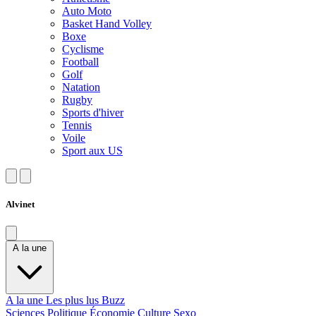
Auto Moto
Basket Hand Volley
Boxe
Cyclisme
Football
Golf
Natation
Rugby
Sports d'hiver
Tennis
Voile
Sport aux US
Alvinet
A la une
A la une
Les plus lus
Buzz
Sciences
Politique
Économie
Culture
Sexo