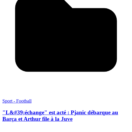
Sport - Football
"L&#39;échange" est acté : Pjanic débarque au
Barça et Arthur file à la Juve