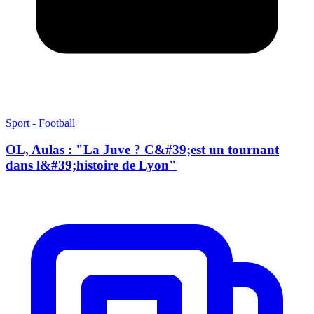
Sport - Football
OL, Aulas : "La Juve ? C&#39;est un tournant
dans l&#39;histoire de Lyon"