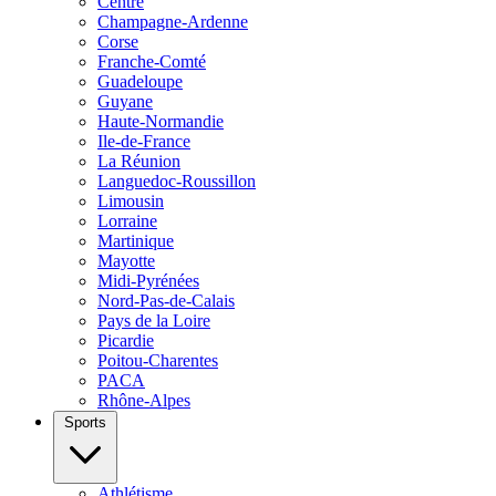
Centre
Champagne-Ardenne
Corse
Franche-Comté
Guadeloupe
Guyane
Haute-Normandie
Ile-de-France
La Réunion
Languedoc-Roussillon
Limousin
Lorraine
Martinique
Mayotte
Midi-Pyrénées
Nord-Pas-de-Calais
Pays de la Loire
Picardie
Poitou-Charentes
PACA
Rhône-Alpes
Sports
Athlétisme