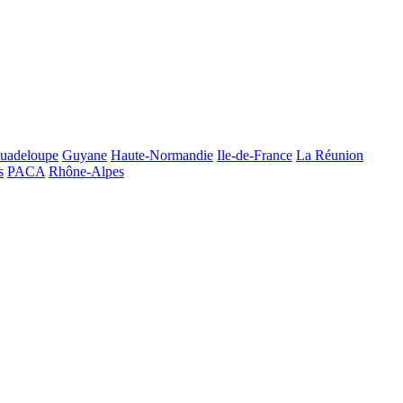
uadeloupe
Guyane
Haute-Normandie
Ile-de-France
La Réunion
s
PACA
Rhône-Alpes