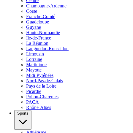
Centre
Champagne-Ardenne
Corse
Franche-Comté
Guadeloupe
Guyane
Haute-Normandie
Ile-de-France
La Réunion
Languedoc-Roussillon
Limousin
Lorraine
Martinique
Mayotte
Midi-Pyrénées
Nord-Pas-de-Calais
Pays de la Loire
Picardie
Poitou-Charentes
PACA
Rhône-Alpes
Sports
Athlétisme