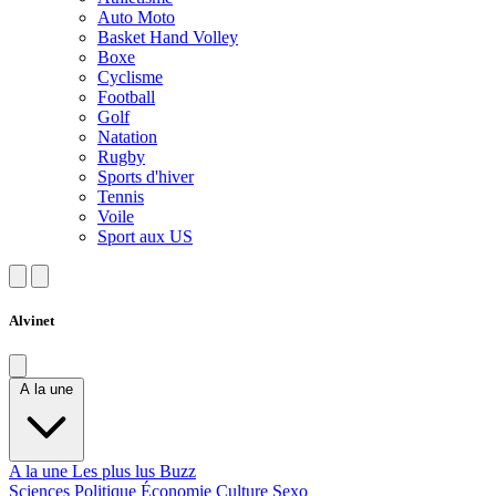
Auto Moto
Basket Hand Volley
Boxe
Cyclisme
Football
Golf
Natation
Rugby
Sports d'hiver
Tennis
Voile
Sport aux US
Alvinet
A la une
A la une
Les plus lus
Buzz
Sciences
Politique
Économie
Culture
Sexo