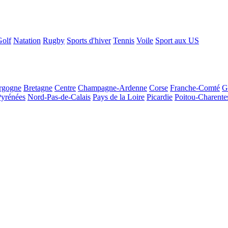
Golf
Natation
Rugby
Sports d'hiver
Tennis
Voile
Sport aux US
rgogne
Bretagne
Centre
Champagne-Ardenne
Corse
Franche-Comté
G
Pyrénées
Nord-Pas-de-Calais
Pays de la Loire
Picardie
Poitou-Charente