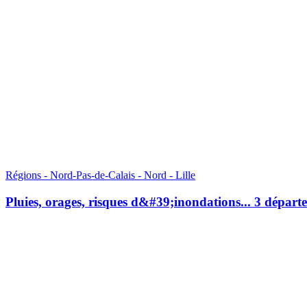
Régions - Nord-Pas-de-Calais - Nord - Lille
Pluies, orages, risques d&#39;inondations... 3 départ