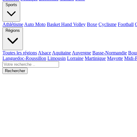
Sports
Athlétisme
Auto Moto
Basket Hand Volley
Boxe
Cyclisme
Football
Régions
Toutes les régions
Alsace
Aquitaine
Auvergne
Basse-Normandie
Bou
Languedoc-Roussillon
Limousin
Lorraine
Martinique
Mayotte
Midi-
Rechercher