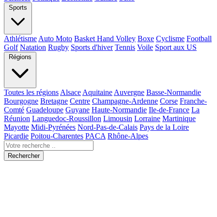
Sports
Athlétisme
Auto Moto
Basket Hand Volley
Boxe
Cyclisme
Football
Golf
Natation
Rugby
Sports d'hiver
Tennis
Voile
Sport aux US
Régions
Toutes les régions
Alsace
Aquitaine
Auvergne
Basse-Normandie
Bourgogne
Bretagne
Centre
Champagne-Ardenne
Corse
Franche-
Comté
Guadeloupe
Guyane
Haute-Normandie
Ile-de-France
La
Réunion
Languedoc-Roussillon
Limousin
Lorraine
Martinique
Mayotte
Midi-Pyrénées
Nord-Pas-de-Calais
Pays de la Loire
Picardie
Poitou-Charentes
PACA
Rhône-Alpes
Rechercher