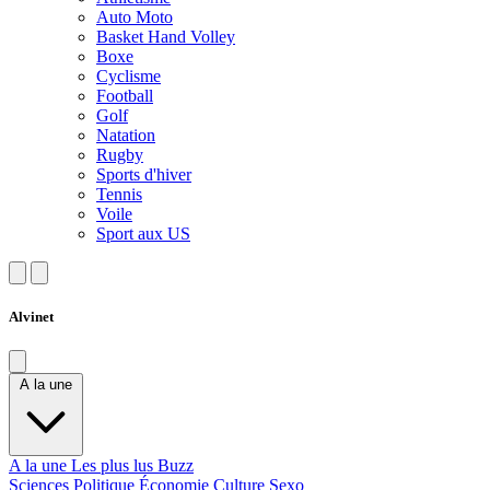
Auto Moto
Basket Hand Volley
Boxe
Cyclisme
Football
Golf
Natation
Rugby
Sports d'hiver
Tennis
Voile
Sport aux US
Alvinet
A la une
A la une
Les plus lus
Buzz
Sciences
Politique
Économie
Culture
Sexo