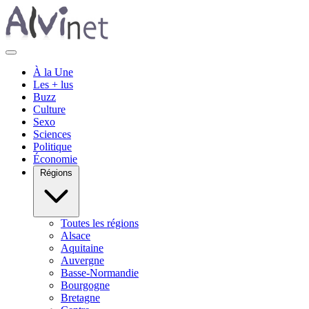
À la Une
Les + lus
Buzz
Culture
Sexo
Sciences
Politique
Économie
Régions
Toutes les régions
Alsace
Aquitaine
Auvergne
Basse-Normandie
Bourgogne
Bretagne