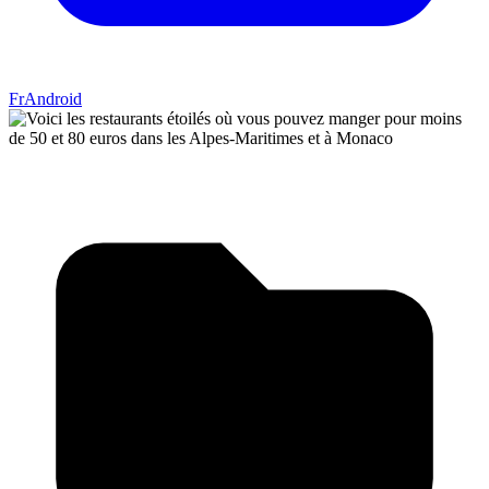
FrAndroid