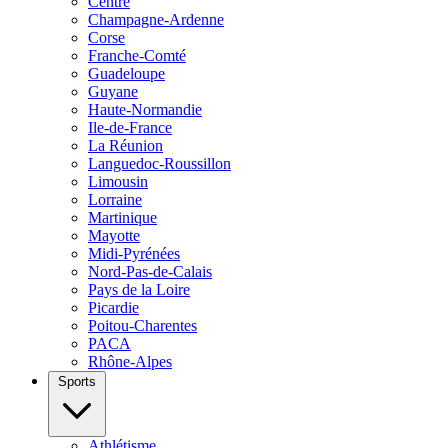
Centre
Champagne-Ardenne
Corse
Franche-Comté
Guadeloupe
Guyane
Haute-Normandie
Ile-de-France
La Réunion
Languedoc-Roussillon
Limousin
Lorraine
Martinique
Mayotte
Midi-Pyrénées
Nord-Pas-de-Calais
Pays de la Loire
Picardie
Poitou-Charentes
PACA
Rhône-Alpes
Sports
Athlétisme