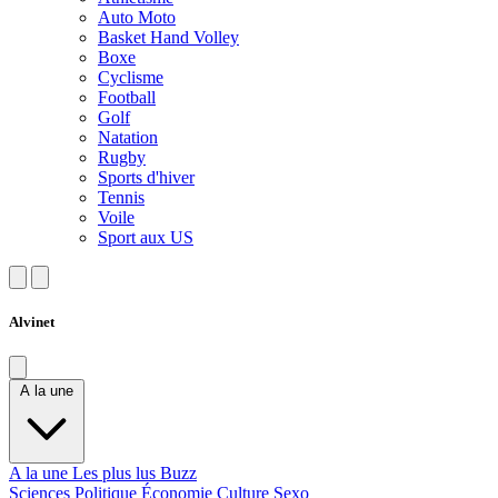
Auto Moto
Basket Hand Volley
Boxe
Cyclisme
Football
Golf
Natation
Rugby
Sports d'hiver
Tennis
Voile
Sport aux US
Alvinet
A la une
A la une
Les plus lus
Buzz
Sciences
Politique
Économie
Culture
Sexo