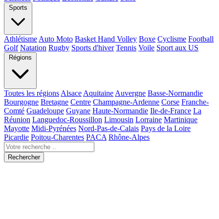
Sports
Athlétisme
Auto Moto
Basket Hand Volley
Boxe
Cyclisme
Football
Golf
Natation
Rugby
Sports d'hiver
Tennis
Voile
Sport aux US
Régions
Toutes les régions
Alsace
Aquitaine
Auvergne
Basse-Normandie
Bourgogne
Bretagne
Centre
Champagne-Ardenne
Corse
Franche-
Comté
Guadeloupe
Guyane
Haute-Normandie
Ile-de-France
La
Réunion
Languedoc-Roussillon
Limousin
Lorraine
Martinique
Mayotte
Midi-Pyrénées
Nord-Pas-de-Calais
Pays de la Loire
Picardie
Poitou-Charentes
PACA
Rhône-Alpes
Rechercher