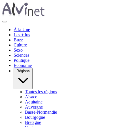
À la Une
Les + lus
Buzz
Culture
Sexo
Sciences
Politique
Économie
Régions
Toutes les régions
Alsace
Aquitaine
Auvergne
Basse-Normandie
Bourgogne
Bretagne