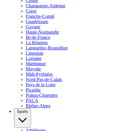
Centre
Champagne-Ardenne
Corse
Franche-Comté
Guadeloupe
Guyane
Haute-Normandie
Ile-de-France
La Réunion
Languedoc-Roussillon
Limousin
Lorraine
Martinique
Mayotte
Midi-Pyrénées
Nord-Pas-de-Calais
Pays de la Loire
Picardie
Poitou-Charentes
PACA
Rhône-Alpes
Sports
Athlétisme