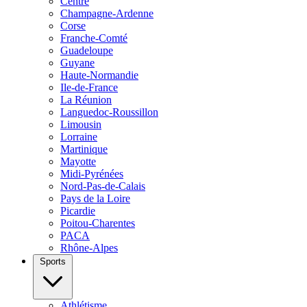
Centre
Champagne-Ardenne
Corse
Franche-Comté
Guadeloupe
Guyane
Haute-Normandie
Ile-de-France
La Réunion
Languedoc-Roussillon
Limousin
Lorraine
Martinique
Mayotte
Midi-Pyrénées
Nord-Pas-de-Calais
Pays de la Loire
Picardie
Poitou-Charentes
PACA
Rhône-Alpes
Sports
Athlétisme