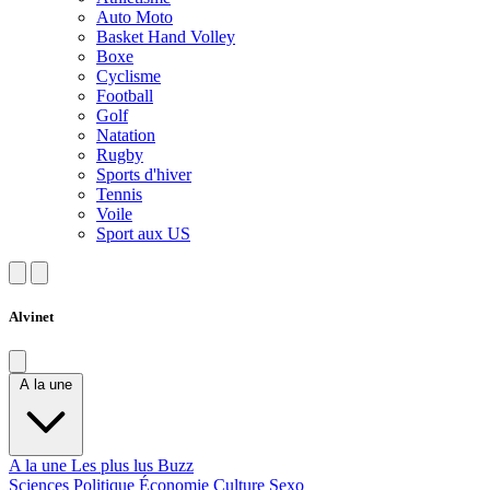
Auto Moto
Basket Hand Volley
Boxe
Cyclisme
Football
Golf
Natation
Rugby
Sports d'hiver
Tennis
Voile
Sport aux US
Alvinet
A la une
A la une
Les plus lus
Buzz
Sciences
Politique
Économie
Culture
Sexo