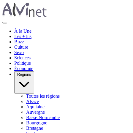
À la Une
Les + lus
Buzz
Culture
Sexo
Sciences
Politique
Économie
Régions
Toutes les régions
Alsace
Aquitaine
Auvergne
Basse-Normandie
Bourgogne
Bretagne