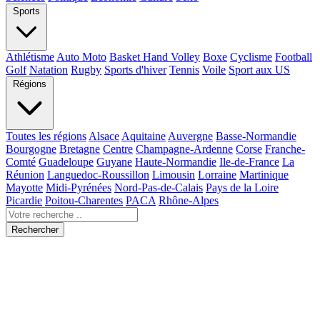
Sports
Athlétisme
Auto Moto
Basket Hand Volley
Boxe
Cyclisme
Football
Golf
Natation
Rugby
Sports d'hiver
Tennis
Voile
Sport aux US
Régions
Toutes les régions
Alsace
Aquitaine
Auvergne
Basse-Normandie
Bourgogne
Bretagne
Centre
Champagne-Ardenne
Corse
Franche-
Comté
Guadeloupe
Guyane
Haute-Normandie
Ile-de-France
La
Réunion
Languedoc-Roussillon
Limousin
Lorraine
Martinique
Mayotte
Midi-Pyrénées
Nord-Pas-de-Calais
Pays de la Loire
Picardie
Poitou-Charentes
PACA
Rhône-Alpes
Rechercher