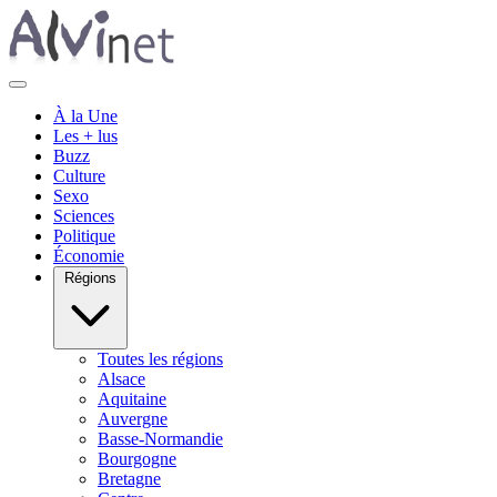
À la Une
Les + lus
Buzz
Culture
Sexo
Sciences
Politique
Économie
Régions
Toutes les régions
Alsace
Aquitaine
Auvergne
Basse-Normandie
Bourgogne
Bretagne