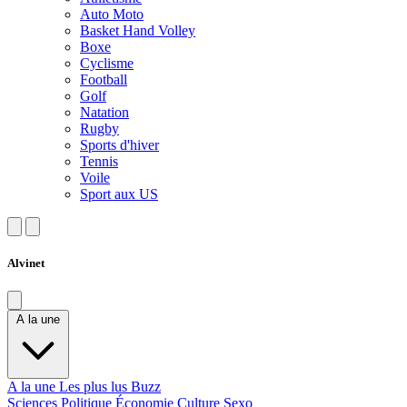
Auto Moto
Basket Hand Volley
Boxe
Cyclisme
Football
Golf
Natation
Rugby
Sports d'hiver
Tennis
Voile
Sport aux US
Alvinet
A la une
A la une
Les plus lus
Buzz
Sciences
Politique
Économie
Culture
Sexo