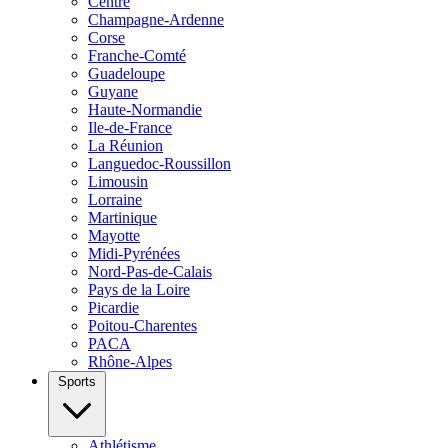
Centre
Champagne-Ardenne
Corse
Franche-Comté
Guadeloupe
Guyane
Haute-Normandie
Ile-de-France
La Réunion
Languedoc-Roussillon
Limousin
Lorraine
Martinique
Mayotte
Midi-Pyrénées
Nord-Pas-de-Calais
Pays de la Loire
Picardie
Poitou-Charentes
PACA
Rhône-Alpes
Sports
Athlétisme