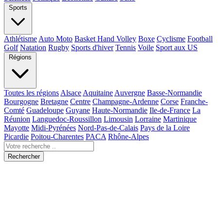
Sports
Athlétisme
Auto Moto
Basket Hand Volley
Boxe
Cyclisme
Football
Golf
Natation
Rugby
Sports d'hiver
Tennis
Voile
Sport aux US
Régions
Toutes les régions
Alsace
Aquitaine
Auvergne
Basse-Normandie
Bourgogne
Bretagne
Centre
Champagne-Ardenne
Corse
Franche-
Comté
Guadeloupe
Guyane
Haute-Normandie
Ile-de-France
La
Réunion
Languedoc-Roussillon
Limousin
Lorraine
Martinique
Mayotte
Midi-Pyrénées
Nord-Pas-de-Calais
Pays de la Loire
Picardie
Poitou-Charentes
PACA
Rhône-Alpes
Rechercher