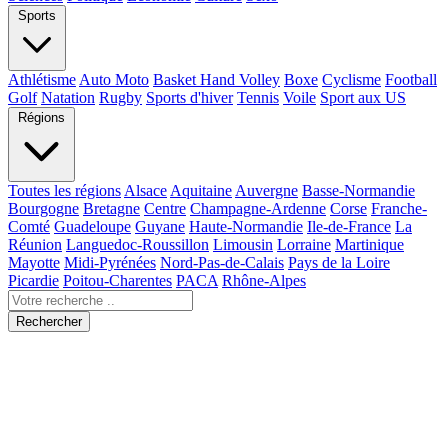
Sports
Athlétisme
Auto Moto
Basket Hand Volley
Boxe
Cyclisme
Football
Golf
Natation
Rugby
Sports d'hiver
Tennis
Voile
Sport aux US
Régions
Toutes les régions
Alsace
Aquitaine
Auvergne
Basse-Normandie
Bourgogne
Bretagne
Centre
Champagne-Ardenne
Corse
Franche-
Comté
Guadeloupe
Guyane
Haute-Normandie
Ile-de-France
La
Réunion
Languedoc-Roussillon
Limousin
Lorraine
Martinique
Mayotte
Midi-Pyrénées
Nord-Pas-de-Calais
Pays de la Loire
Picardie
Poitou-Charentes
PACA
Rhône-Alpes
Rechercher