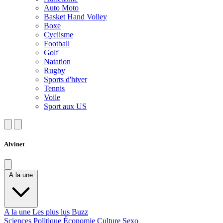
Auto Moto
Basket Hand Volley
Boxe
Cyclisme
Football
Golf
Natation
Rugby
Sports d'hiver
Tennis
Voile
Sport aux US
Alvinet
A la une
A la une
Les plus lus
Buzz
Sciences
Politique
Économie
Culture
Sexo