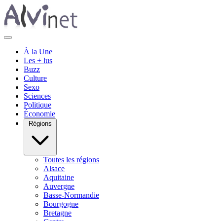
À la Une
Les + lus
Buzz
Culture
Sexo
Sciences
Politique
Économie
Régions
Toutes les régions
Alsace
Aquitaine
Auvergne
Basse-Normandie
Bourgogne
Bretagne