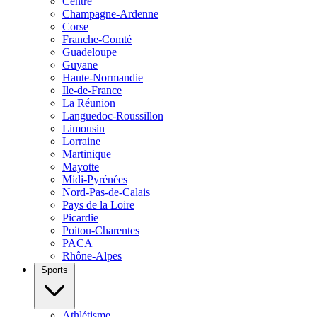
Centre
Champagne-Ardenne
Corse
Franche-Comté
Guadeloupe
Guyane
Haute-Normandie
Ile-de-France
La Réunion
Languedoc-Roussillon
Limousin
Lorraine
Martinique
Mayotte
Midi-Pyrénées
Nord-Pas-de-Calais
Pays de la Loire
Picardie
Poitou-Charentes
PACA
Rhône-Alpes
Sports
Athlétisme