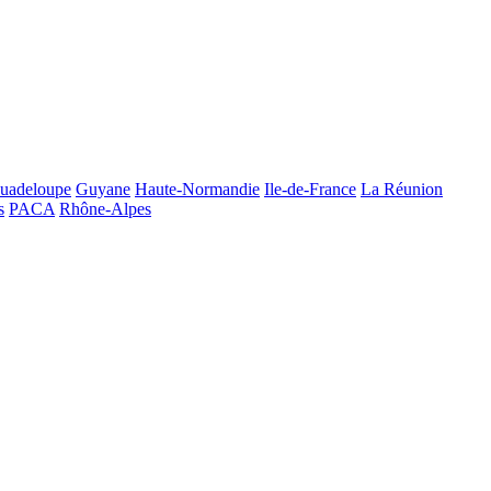
uadeloupe
Guyane
Haute-Normandie
Ile-de-France
La Réunion
s
PACA
Rhône-Alpes