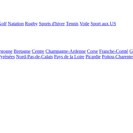
Golf
Natation
Rugby
Sports d'hiver
Tennis
Voile
Sport aux US
rgogne
Bretagne
Centre
Champagne-Ardenne
Corse
Franche-Comté
G
Pyrénées
Nord-Pas-de-Calais
Pays de la Loire
Picardie
Poitou-Charente