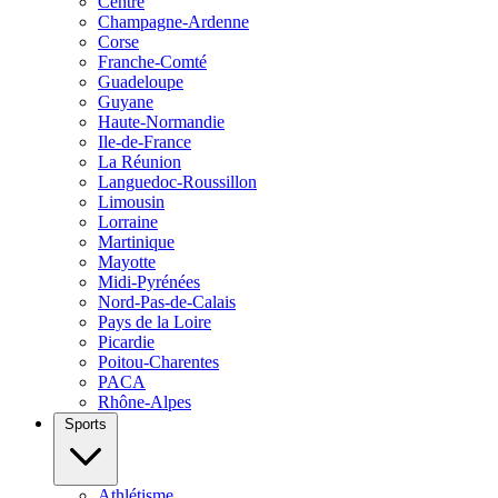
Centre
Champagne-Ardenne
Corse
Franche-Comté
Guadeloupe
Guyane
Haute-Normandie
Ile-de-France
La Réunion
Languedoc-Roussillon
Limousin
Lorraine
Martinique
Mayotte
Midi-Pyrénées
Nord-Pas-de-Calais
Pays de la Loire
Picardie
Poitou-Charentes
PACA
Rhône-Alpes
Sports
Athlétisme