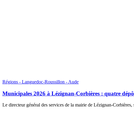
Régions - Languedoc-Roussillon - Aude
Municipales 2026 à Lézignan-Corbières : quatre dépôts 
Le directeur général des services de la mairie de Lézignan-Corbières, 