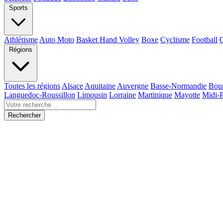
Sports
Athlétisme
Auto Moto
Basket Hand Volley
Boxe
Cyclisme
Football
Régions
Toutes les régions
Alsace
Aquitaine
Auvergne
Basse-Normandie
Bou
Languedoc-Roussillon
Limousin
Lorraine
Martinique
Mayotte
Midi-
Rechercher