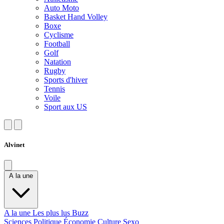
Auto Moto
Basket Hand Volley
Boxe
Cyclisme
Football
Golf
Natation
Rugby
Sports d'hiver
Tennis
Voile
Sport aux US
Alvinet
A la une
A la une
Les plus lus
Buzz
Sciences
Politique
Économie
Culture
Sexo