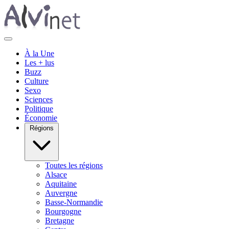
À la Une
Les + lus
Buzz
Culture
Sexo
Sciences
Politique
Économie
Régions
Toutes les régions
Alsace
Aquitaine
Auvergne
Basse-Normandie
Bourgogne
Bretagne