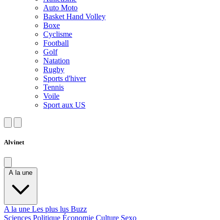
Auto Moto
Basket Hand Volley
Boxe
Cyclisme
Football
Golf
Natation
Rugby
Sports d'hiver
Tennis
Voile
Sport aux US
Alvinet
A la une
A la une
Les plus lus
Buzz
Sciences
Politique
Économie
Culture
Sexo