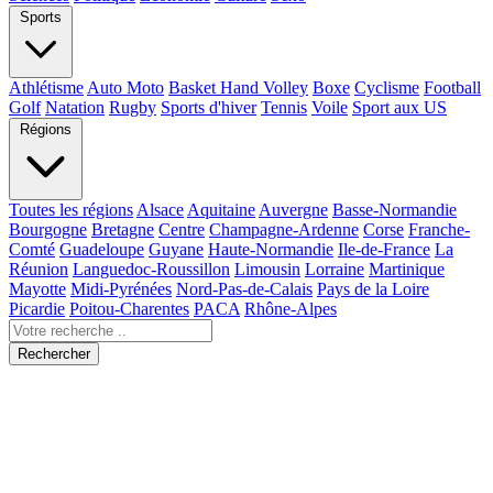
Sports
Athlétisme
Auto Moto
Basket Hand Volley
Boxe
Cyclisme
Football
Golf
Natation
Rugby
Sports d'hiver
Tennis
Voile
Sport aux US
Régions
Toutes les régions
Alsace
Aquitaine
Auvergne
Basse-Normandie
Bourgogne
Bretagne
Centre
Champagne-Ardenne
Corse
Franche-
Comté
Guadeloupe
Guyane
Haute-Normandie
Ile-de-France
La
Réunion
Languedoc-Roussillon
Limousin
Lorraine
Martinique
Mayotte
Midi-Pyrénées
Nord-Pas-de-Calais
Pays de la Loire
Picardie
Poitou-Charentes
PACA
Rhône-Alpes
Rechercher