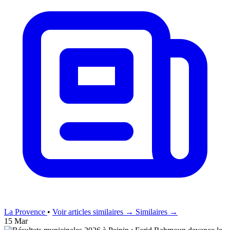
La Provence
•
Voir articles similaires →
Similaires →
15 Mar