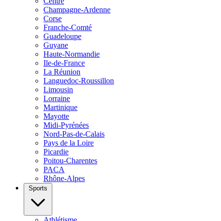
Centre
Champagne-Ardenne
Corse
Franche-Comté
Guadeloupe
Guyane
Haute-Normandie
Ile-de-France
La Réunion
Languedoc-Roussillon
Limousin
Lorraine
Martinique
Mayotte
Midi-Pyrénées
Nord-Pas-de-Calais
Pays de la Loire
Picardie
Poitou-Charentes
PACA
Rhône-Alpes
Sports
Athlétisme