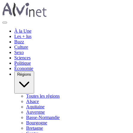
À la Une
Les + lus
Buzz
Culture
Sexo
Sciences
Politique
Économie
Régions
Toutes les régions
Alsace
Aquitaine
Auvergne
Basse-Normandie
Bourgogne
Bretagne