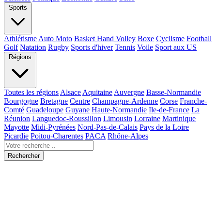
Sports
Athlétisme
Auto Moto
Basket Hand Volley
Boxe
Cyclisme
Football
Golf
Natation
Rugby
Sports d'hiver
Tennis
Voile
Sport aux US
Régions
Toutes les régions
Alsace
Aquitaine
Auvergne
Basse-Normandie
Bourgogne
Bretagne
Centre
Champagne-Ardenne
Corse
Franche-
Comté
Guadeloupe
Guyane
Haute-Normandie
Ile-de-France
La
Réunion
Languedoc-Roussillon
Limousin
Lorraine
Martinique
Mayotte
Midi-Pyrénées
Nord-Pas-de-Calais
Pays de la Loire
Picardie
Poitou-Charentes
PACA
Rhône-Alpes
Rechercher