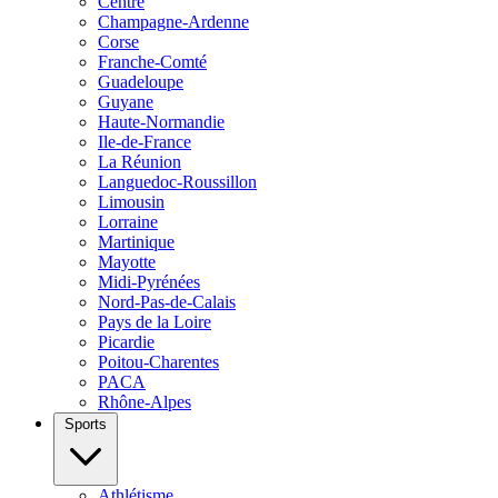
Centre
Champagne-Ardenne
Corse
Franche-Comté
Guadeloupe
Guyane
Haute-Normandie
Ile-de-France
La Réunion
Languedoc-Roussillon
Limousin
Lorraine
Martinique
Mayotte
Midi-Pyrénées
Nord-Pas-de-Calais
Pays de la Loire
Picardie
Poitou-Charentes
PACA
Rhône-Alpes
Sports
Athlétisme