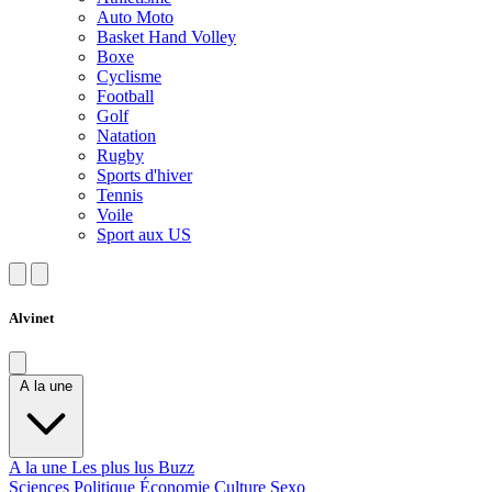
Auto Moto
Basket Hand Volley
Boxe
Cyclisme
Football
Golf
Natation
Rugby
Sports d'hiver
Tennis
Voile
Sport aux US
Alvinet
A la une
A la une
Les plus lus
Buzz
Sciences
Politique
Économie
Culture
Sexo