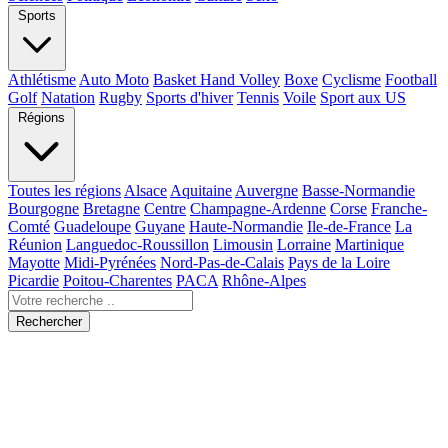
Sports
Athlétisme
Auto Moto
Basket Hand Volley
Boxe
Cyclisme
Football
Golf
Natation
Rugby
Sports d'hiver
Tennis
Voile
Sport aux US
Régions
Toutes les régions
Alsace
Aquitaine
Auvergne
Basse-Normandie
Bourgogne
Bretagne
Centre
Champagne-Ardenne
Corse
Franche-
Comté
Guadeloupe
Guyane
Haute-Normandie
Ile-de-France
La
Réunion
Languedoc-Roussillon
Limousin
Lorraine
Martinique
Mayotte
Midi-Pyrénées
Nord-Pas-de-Calais
Pays de la Loire
Picardie
Poitou-Charentes
PACA
Rhône-Alpes
Rechercher