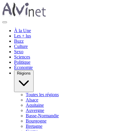
À la Une
Les + lus
Buzz
Culture
Sexo
Sciences
Politique
Économie
Régions
Toutes les régions
Alsace
Aquitaine
Auvergne
Basse-Normandie
Bourgogne
Bretagne