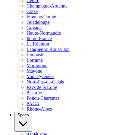
Centre
Champagne-Ardenne
Corse
Franche-Comté
Guadeloupe
Guyane
Haute-Normandie
Ile-de-France
La Réunion
Languedoc-Roussillon
Limousin
Lorraine
Martinique
Mayotte
Midi-Pyrénées
Nord-Pas-de-Calais
Pays de la Loire
Picardie
Poitou-Charentes
PACA
Rhône-Alpes
Sports
Athlétisme