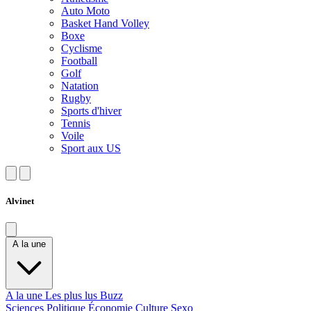
Auto Moto
Basket Hand Volley
Boxe
Cyclisme
Football
Golf
Natation
Rugby
Sports d'hiver
Tennis
Voile
Sport aux US
Alvinet
A la une
A la une
Les plus lus
Buzz
Sciences
Politique
Économie
Culture
Sexo