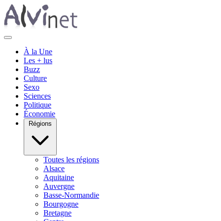
À la Une
Les + lus
Buzz
Culture
Sexo
Sciences
Politique
Économie
Régions
Toutes les régions
Alsace
Aquitaine
Auvergne
Basse-Normandie
Bourgogne
Bretagne