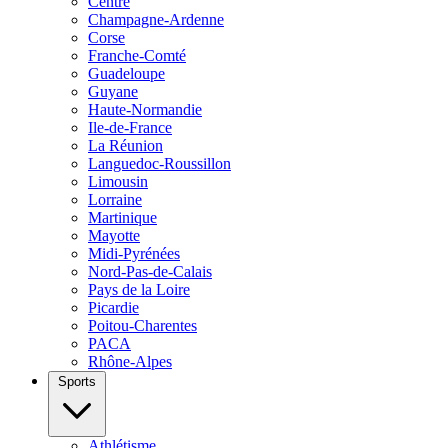
Centre
Champagne-Ardenne
Corse
Franche-Comté
Guadeloupe
Guyane
Haute-Normandie
Ile-de-France
La Réunion
Languedoc-Roussillon
Limousin
Lorraine
Martinique
Mayotte
Midi-Pyrénées
Nord-Pas-de-Calais
Pays de la Loire
Picardie
Poitou-Charentes
PACA
Rhône-Alpes
Sports
Athlétisme