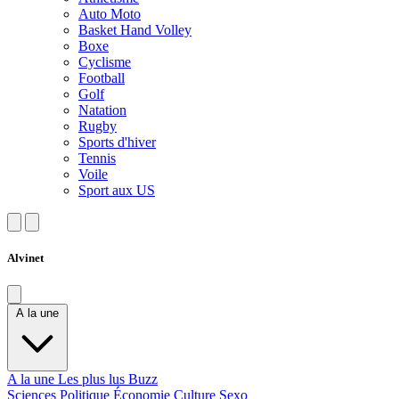
Auto Moto
Basket Hand Volley
Boxe
Cyclisme
Football
Golf
Natation
Rugby
Sports d'hiver
Tennis
Voile
Sport aux US
Alvinet
A la une
A la une
Les plus lus
Buzz
Sciences
Politique
Économie
Culture
Sexo