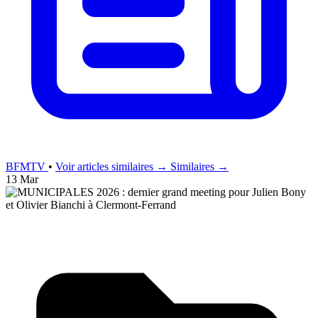
BFMTV
•
Voir articles similaires →
Similaires →
13 Mar