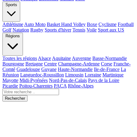
Sports
Athlétisme
Auto Moto
Basket Hand Volley
Boxe
Cyclisme
Football
Golf
Natation
Rugby
Sports d'hiver
Tennis
Voile
Sport aux US
Régions
Toutes les régions
Alsace
Aquitaine
Auvergne
Basse-Normandie
Bourgogne
Bretagne
Centre
Champagne-Ardenne
Corse
Franche-
Comté
Guadeloupe
Guyane
Haute-Normandie
Ile-de-France
La
Réunion
Languedoc-Roussillon
Limousin
Lorraine
Martinique
Mayotte
Midi-Pyrénées
Nord-Pas-de-Calais
Pays de la Loire
Picardie
Poitou-Charentes
PACA
Rhône-Alpes
Rechercher