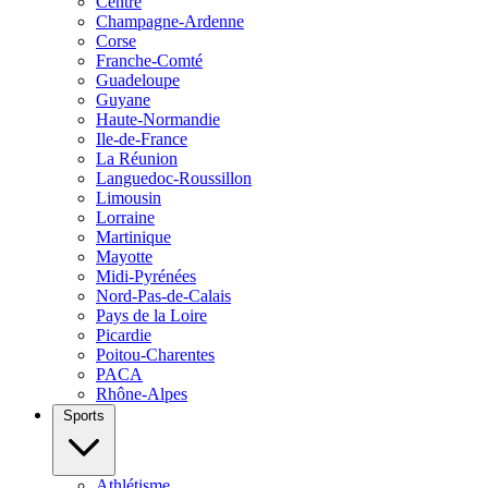
Centre
Champagne-Ardenne
Corse
Franche-Comté
Guadeloupe
Guyane
Haute-Normandie
Ile-de-France
La Réunion
Languedoc-Roussillon
Limousin
Lorraine
Martinique
Mayotte
Midi-Pyrénées
Nord-Pas-de-Calais
Pays de la Loire
Picardie
Poitou-Charentes
PACA
Rhône-Alpes
Sports
Athlétisme