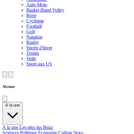
Auto Moto
Basket Hand Volley
Boxe
Cyclisme
Football
Golf
Natation
Rugby
Sports d'hiver
Tennis
Voile
Sport aux US
Alvinet
A la une
A la une
Les plus lus
Buzz
Sciences
Politique
Économie
Culture
Sexo