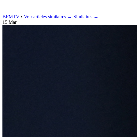
BFMTV
•
Voir articles similaires →
Similaires →
15 Mar