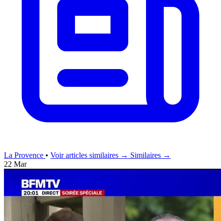
La Provence
•
Voir articles similaires →
Similaires →
22 Mar