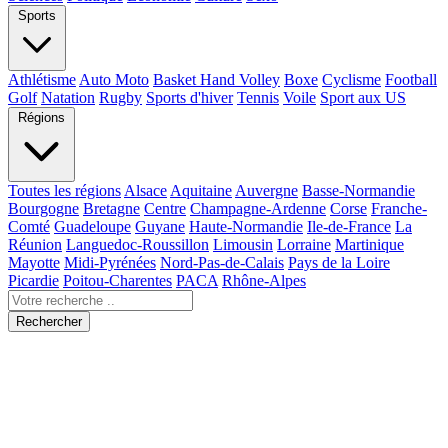
Sports
Athlétisme
Auto Moto
Basket Hand Volley
Boxe
Cyclisme
Football
Golf
Natation
Rugby
Sports d'hiver
Tennis
Voile
Sport aux US
Régions
Toutes les régions
Alsace
Aquitaine
Auvergne
Basse-Normandie
Bourgogne
Bretagne
Centre
Champagne-Ardenne
Corse
Franche-
Comté
Guadeloupe
Guyane
Haute-Normandie
Ile-de-France
La
Réunion
Languedoc-Roussillon
Limousin
Lorraine
Martinique
Mayotte
Midi-Pyrénées
Nord-Pas-de-Calais
Pays de la Loire
Picardie
Poitou-Charentes
PACA
Rhône-Alpes
Rechercher