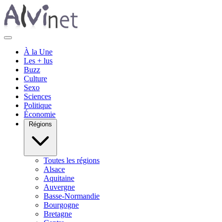
À la Une
Les + lus
Buzz
Culture
Sexo
Sciences
Politique
Économie
Régions
Toutes les régions
Alsace
Aquitaine
Auvergne
Basse-Normandie
Bourgogne
Bretagne