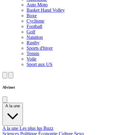
Auto Moto
Basket Hand Volley
Boxe
Cyclisme
Football
Golf
Natation
Rugby
Sports d'hiver
Tennis
Voile
Sport aux US
Alvinet
A la une
A la une
Les plus lus
Buzz
Sciences
Politique
Économie
Culture
Sexo