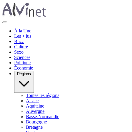
À la Une
Les + lus
Buzz
Culture
Sexo
Sciences
Politique
Économie
Régions
Toutes les régions
Alsace
Aquitaine
Auvergne
Basse-Normandie
Bourgogne
Bretagne