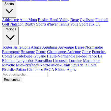
Sports
Athlétisme
Auto Moto
Basket Hand Volley
Boxe
Cyclisme
Football
Golf
Natation
Rugby
Sports d'hiver
Tennis
Voile
Sport aux US
Régions
Toutes les régions
Alsace
Aquitaine
Auvergne
Basse-Normandie
Bourgogne
Bretagne
Centre
Champagne-Ardenne
Corse
Franche-
Comté
Guadeloupe
Guyane
Haute-Normandie
Ile-de-France
La
Réunion
Languedoc-Roussillon
Limousin
Lorraine
Martinique
Mayotte
Midi-Pyrénées
Nord-Pas-de-Calais
Pays de la Loire
Picardie
Poitou-Charentes
PACA
Rhône-Alpes
Rechercher