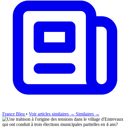
France Bleu
•
Voir articles similaires →
Similaires →