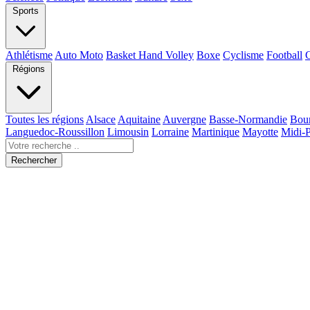
Sports
Athlétisme
Auto Moto
Basket Hand Volley
Boxe
Cyclisme
Football
Régions
Toutes les régions
Alsace
Aquitaine
Auvergne
Basse-Normandie
Bou
Languedoc-Roussillon
Limousin
Lorraine
Martinique
Mayotte
Midi-
Rechercher