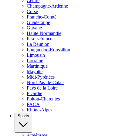
Centre
Champagne-Ardenne
Corse
Franche-Comté
Guadeloupe
Guyane
Haute-Normandie
Ile-de-France
La Réunion
Languedoc-Roussillon
Limousin
Lorraine
Martinique
Mayotte
Midi-Pyrénées
Nord-Pas-de-Calais
Pays de la Loire
Picardie
Poitou-Charentes
PACA
Rhône-Alpes
Sports
Athlétisme