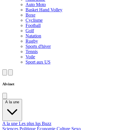
Auto Moto
Basket Hand Volley
Boxe
Cyclisme
Football
Golf
Natation
Rugby
Sports d'hiver
Tennis
Voile
Sport aux US
Alvinet
A la une
A la une
Les plus lus
Buzz
Sciences
Politique
Économie
Culture
Sexo