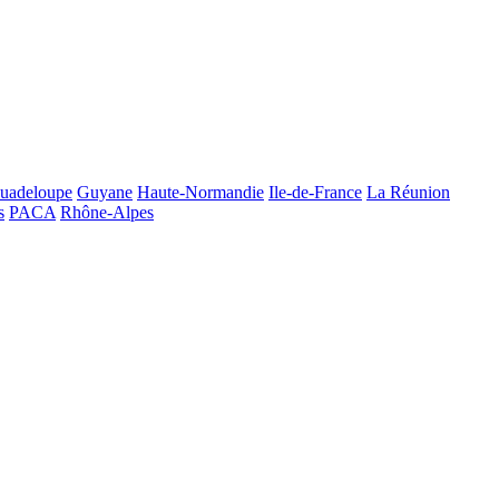
uadeloupe
Guyane
Haute-Normandie
Ile-de-France
La Réunion
s
PACA
Rhône-Alpes