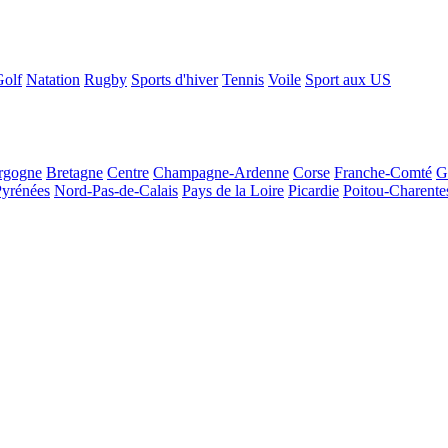
Golf
Natation
Rugby
Sports d'hiver
Tennis
Voile
Sport aux US
rgogne
Bretagne
Centre
Champagne-Ardenne
Corse
Franche-Comté
G
Pyrénées
Nord-Pas-de-Calais
Pays de la Loire
Picardie
Poitou-Charente